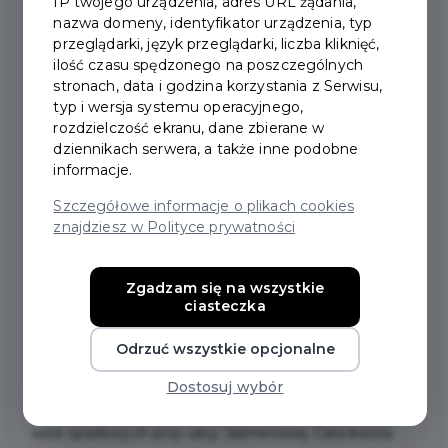
IP twojego urządzenia, adres URL żądania,
nazwa domeny, identyfikator urządzenia, typ
2021-05-06
przeglądarki, język przeglądarki, liczba kliknięć,
ilość czasu spędzonego na poszczególnych
stronach, data i godzina korzystania z Serwisu,
DRUGI ETAP BUDOWY
typ i wersja systemu operacyjnego,
rozdzielczość ekranu, dane zbierane w
ZBIORNIKA
dziennikach serwera, a także inne podobne
informacje.
RETENCYJNEGO
Szczegółowe informacje o plikach cookies
znajdziesz w Polityce prywatności
Burmistrz Pruszcza Gdańskiego Janusz Wróbel
podpisał umowę na dofinansowanie z Programu
Zgadzam się na wszystkie
Operacyjnego Infrastruktura i Środowisko 2014 – 2020
ciasteczka
projektu budowy zbiornika retencyjnego
Odrzuć wszystkie opcjonalne
zlokalizowanego w rejonie ulicy Przy Torze Etap II,
oraz sieci kanalizacji deszczowej w ulicach Komara,
Dostosuj wybór
Sidły, fragmencie ulicy Herberta i zbiornika dla retencji
wód opadowych przy ulicy Jaśminowej. Cała kwota