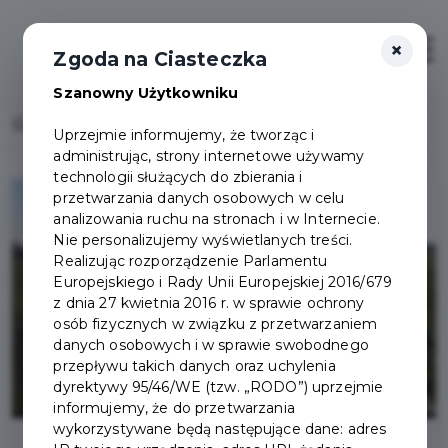
×
Otwór
Zgoda na Ciasteczka
Szanowny Użytkowniku
Home
Drugi etap budowy zbiornika retencyjnego
Uprzejmie informujemy, że tworząc i
administrując, strony internetowe używamy
technologii służących do zbierania i
przetwarzania danych osobowych w celu
analizowania ruchu na stronach i w Internecie.
Nie personalizujemy wyświetlanych treści.
Realizując rozporządzenie Parlamentu
Europejskiego i Rady Unii Europejskiej 2016/679
z dnia 27 kwietnia 2016 r. w sprawie ochrony
osób fizycznych w związku z przetwarzaniem
danych osobowych i w sprawie swobodnego
przepływu takich danych oraz uchylenia
dyrektywy 95/46/WE (tzw. „RODO”) uprzejmie
informujemy, że do przetwarzania
wykorzystywane będą następujące dane: adres