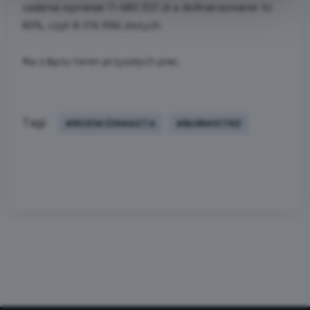
zadania wyniesie 11 480 301 zł a dofinansowanie to
85%, czyli 8 016 986 złotych.
Na zdęciu teren przyszłych prac.
Tagi:
#ROZWÓJMIASTA
#BURMISTRZ