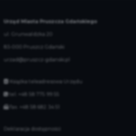
Urząd Miasta Pruszcza Gdańskiego
ul. Grunwaldzka 20
83-000 Pruszcz Gdański
urzad@pruszcz-gdanski.pl
Książka teleadresowa Urzędu
tel. +48 58 775 99 55
fax. +48 58 682 34 51
Deklaracja dostępności