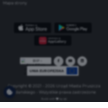
Mapa strony
UNIA EUROPEJSKA
Copyright © 2021 - 2026 Urząd Miasta Pruszcza
Gdańskiego - Wszystkie prawa zastrzeżone
Build with
by qb