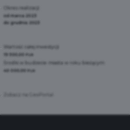
Okres realizacji:
od marca 2023
do grudnia 2023
Wartość całej inwestycji:
19 300,00
PLN
Środki w budżecie miasta w roku bieżącym:
40 000,00
PLN
Zobacz na GeoPortal