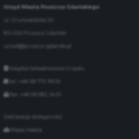
Urząd Miasta Pruszcza Gdańskiego
ul. Grunwaldzka 20
83-000 Pruszcz Gdański
urzad@pruszcz-gdanski.pl
Książka teleadresowa Urzędu
tel. +48 58 775 99 55
fax. +48 58 682 34 51
Deklaracja dostępności
Mapa miasta