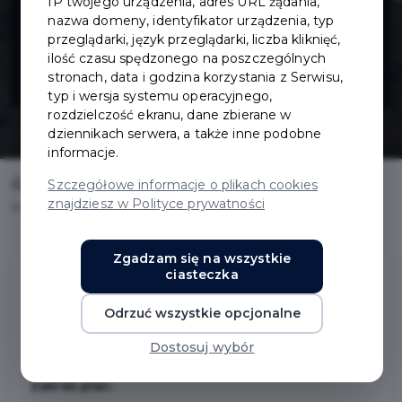
IP twojego urządzenia, adres URL żądania,
parku przy ul.
nazwa domeny, identyfikator urządzenia, typ
przeglądarki, język przeglądarki, liczba kliknięć,
ilość czasu spędzonego na poszczególnych
Wita Stwosza
stronach, data i godzina korzystania z Serwisu,
typ i wersja systemu operacyjnego,
rozdzielczość ekranu, dane zbierane w
dziennikach serwera, a także inne podobne
informacje.
Home
Inwestycje
Szczegółowe informacje o plikach cookies
znajdziesz w Polityce prywatności
Inwestycje w parku przy ul. Wita Stwosza
Zgadzam się na wszystkie
ciasteczka
Inwestycje w parku przy ul. Wita
Odrzuć wszystkie opcjonalne
Stwosza
Dostosuj wybór
Zakres prac: