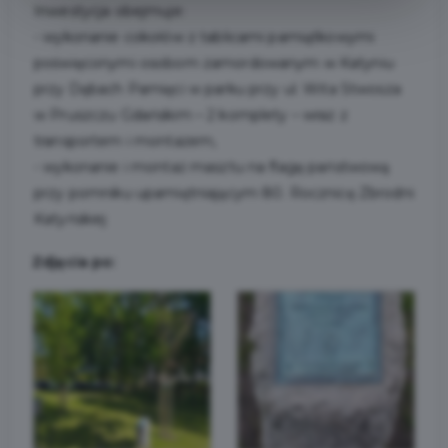
Inwestycja obejmuje:
- wykonanie cokołów z tablicami pamiątkowymi
poświęconymi osobom zamordowanym w Katyniu
przy Dębach Pamięci w parku przy ul. Wita Stwosza
w Pruszczu Gdańskim – 2 komplety – wraz z
transportem i montażem,
- wykonanie i montaż masztu na flagę państwową
przy pomniku upamiętniającym 80. Rocznicę Zbrodni
Katyńskiej
Zdjęcia po: