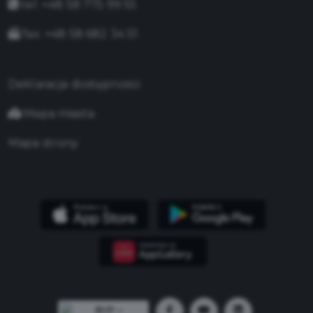
tel. +48 58 775 99 55
fax. +48 58 682 34 51
Deklaracja dostępności
Mapa miasta
Mapa strony