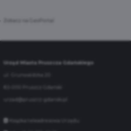
Zobacz na GeoPortal
Urząd Miasta Pruszcza Gdańskiego
ul. Grunwaldzka 20
83-000 Pruszcz Gdański
urzad@pruszcz-gdanski.pl
Książka teleadresowa Urzędu