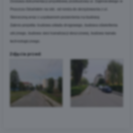
Dostawa dokumentacji projektowej przebudowy ul. Dąbrowskiego w
Pruszczu Gdańskim na odc. od ronda do skrzyżowania z ul.
Słoneczną wraz z uzyskaniem pozwolenia na budowę.
Zakres projektu: budowa układu drogowego, budowa oświetlenia
ulicznego, budowa sieci kanalizacji deszczowej, budowa kanału
technologicznego.
Zdjęcia przed: