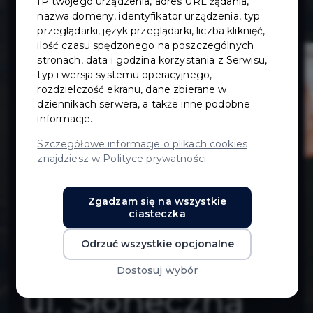
IP twojego urządzenia, adres URL żądania,
przebudowy ul.
nazwa domeny, identyfikator urządzenia, typ
przeglądarki, język przeglądarki, liczba kliknięć,
ilość czasu spędzonego na poszczególnych
Dąbrowskiego
stronach, data i godzina korzystania z Serwisu,
typ i wersja systemu operacyjnego,
w Pruszczu
rozdzielczość ekranu, dane zbierane w
dziennikach serwera, a także inne podobne
informacje.
Gdańskim na
Szczegółowe informacje o plikach cookies
znajdziesz w Polityce prywatności
odc. od ronda
Zgadzam się na wszystkie
do
ciasteczka
Odrzuć wszystkie opcjonalne
skrzyżowania z
Dostosuj wybór
ul. Słoneczną