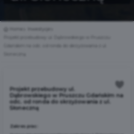
Home
Inwestycje
Projekt przebudowy ul. Dąbrowskiego w Pruszczu
Gdańskim na odc. od ronda do skrzyżowania z ul.
Słoneczną
Projekt przebudowy ul.
Dąbrowskiego w Pruszczu Gdańskim na
odc. od ronda do skrzyżowania z ul.
Słoneczną
Zakres prac: