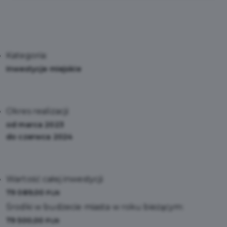
Kategoria:
Inwestycje miejskie
Okres realizacji:
od marca 2023
do czerwca 2024
Wartość całej inwestycji:
79 089,00
PLN
Środki w budżecie miasta w roku bieżącym:
79 500,00
PLN