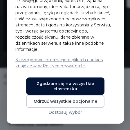
IP twojego urządzenia, adres URL żądania,
ul. Różanej w
nazwa domeny, identyfikator urządzenia, typ
przeglądarki, język przeglądarki, liczba kliknięć,
ilość czasu spędzonego na poszczególnych
Pruszczu
stronach, data i godzina korzystania z Serwisu,
typ i wersja systemu operacyjnego,
Gdańskim
rozdzielczość ekranu, dane zbierane w
dziennikach serwera, a także inne podobne
informacje.
Szczegółowe informacje o plikach cookies
znajdziesz w Polityce prywatności
Home
Inwestycje
Zgadzam się na wszystkie
Projekt budowy ul. Różanej w Pruszczu Gdańskim
ciasteczka
Odrzuć wszystkie opcjonalne
Dostosuj wybór
Projekt budowy ul. Różanej w
Pruszczu Gdańskim