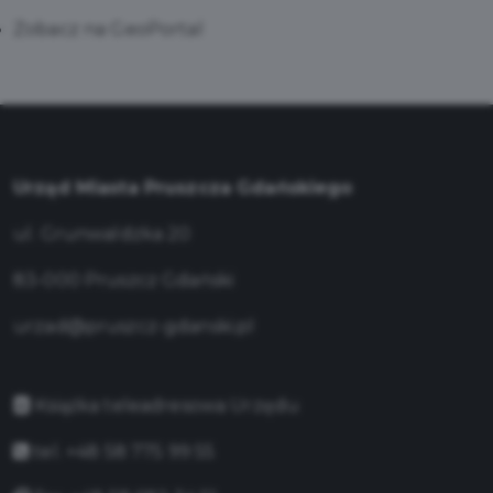
Zobacz na GeoPortal
Urząd Miasta Pruszcza Gdańskiego
ul. Grunwaldzka 20
83-000 Pruszcz Gdański
urzad@pruszcz-gdanski.pl
Książka teleadresowa Urzędu
tel. +48 58 775 99 55