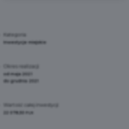
Kategoria:
Inwestycje miejskie
Okres realizacji:
od maja 2021
do grudnia 2021
Wartość całej inwestycji:
22 078,50
PLN