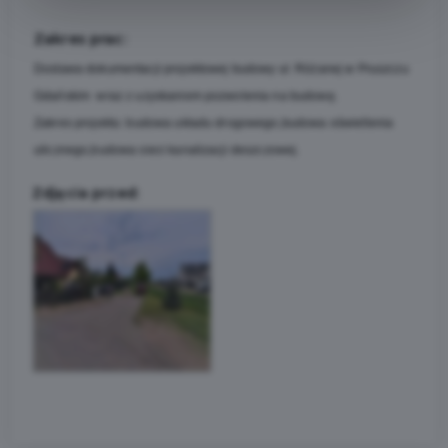
Zakres prac:
Dostawa dokumentacji projektowej budowy ul. Różanej w Pruszczu
Gdańskim wraz z uzyskaniem pozwolenia na budowę.
Zakres projektu: budowa układu drogowego,budowa oświetlenia
ulicznego,budowa sieci kanalizacji deszczowej.
Zdjęcia przed: