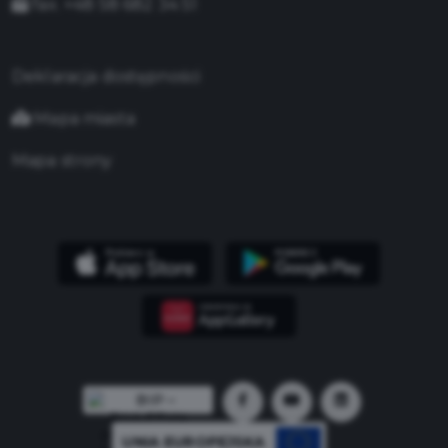
fax. +48 58 682 34 51
Deklaracja dostępności
Mapa miasta
Mapa strony
UNIA EUROPEJSKA