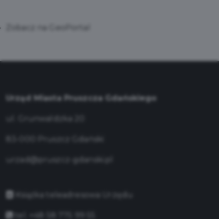
Zobacz na GeoPortal
Urząd Miasta Pruszcza Gdańskiego
ul. Grunwaldzka 20
83-000 Pruszcz Gdański
urzad@pruszcz-gdanski.pl
Książka teleadresowa Urzędu
tel. +48 58 775 99 55