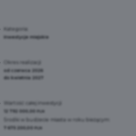
Kategoria:
Inwestycje miejskie
Okres realizacji:
od czerwca 2026
do kwietnia 2027
Wartość całej inwestycji:
12 792 000,00
PLN
Środki w budżecie miasta w roku bieżącym:
7 675 200,00
PLN