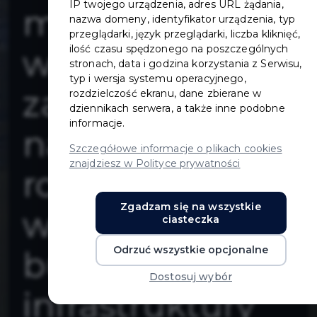
IP twojego urządzenia, adres URL żądania,
miejskiego
nazwa domeny, identyfikator urządzenia, typ
przeglądarki, język przeglądarki, liczba kliknięć,
ilość czasu spędzonego na poszczególnych
wraz z
stronach, data i godzina korzystania z Serwisu,
typ i wersja systemu operacyjnego,
zagospodarowa
rozdzielczość ekranu, dane zbierane w
dziennikach serwera, a także inne podobne
informacje.
naturalnego
Szczegółowe informacje o plikach cookies
znajdziesz w Polityce prywatności
rozlewiska
Zgadzam się na wszystkie
wodnego oraz
ciasteczka
Odrzuć wszystkie opcjonalne
budowa
Dostosuj wybór
infrastruktury