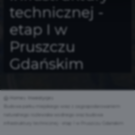
technicznej -
etap I w
Pruszczu
Gdańskim
Home
Inwestycje
Budowa parku miejskiego wraz z zagospodarowaniem
naturalnego rozlewiska wodnego oraz budowa
infrastruktury technicznej - etap I w Pruszczu Gdańskim