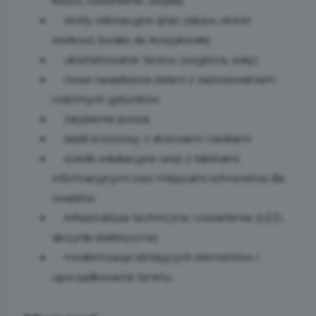
kosze, oświetlenie, stojaki)
strefy rekreacyjne (plac zabaw, street
workout, boisko do koszykówki)
ukształtowanie terenu (wzgórza, wały)
nowe nasadzenia zieleni z zastosowaniem
rodzimych gatunków
zarybienie jeziora
lasek brzozowy z drzewami i ławkami
ścieżki edukacyjne wraz z tablicami
informacyjnymi oraz miejscami schronienia dla
owadów.
infrastruktura techniczna i oświetlenie (LED,
skrzynki elektryczne)
modernizacja istniejących elementów i
uporządkowanie terenu