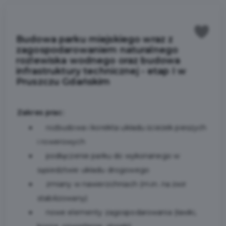
Budowa parku miejskiego wraz z
zagospodarowaniem naturalnego
rozlewiska wodnego oraz budowa
infrastruktury technicznej - etap I w
Pruszczu Gdańskim
Zakres prac:
rozbudowa i korekta układu ścieżek pieszych
i rowerowych
podłączenie parku do wykonanego w
sąsiedztwie układu drogowego
zmiany w nawierzchniach (m.in. na żwir
stabilizowany)
nowe elementy zagospodarowania (ławki,