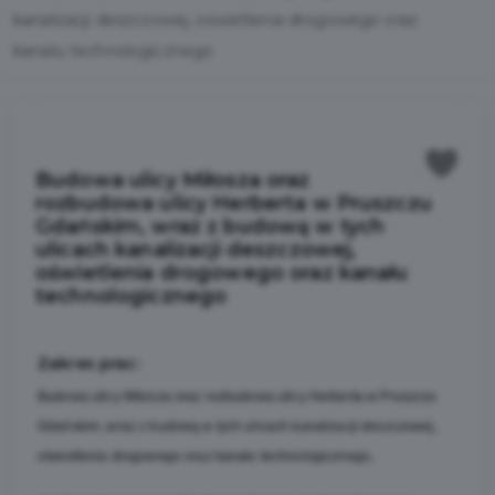
kanalizacji deszczowej, oświetlenia drogowego oraz
kanału technologicznego
Budowa ulicy Miłosza oraz
rozbudowa ulicy Herberta w Pruszczu
Gdańskim, wraz z budową w tych
ulicach kanalizacji deszczowej,
oświetlenia drogowego oraz kanału
technologicznego
Zakres prac:
Budowa ulicy Miłosza oraz rozbudowa ulicy Herberta w Pruszczu
Gdańskim, wraz z budową w tych ulicach kanalizacji deszczowej,
oświetlenia drogowego oraz kanału technologicznego,