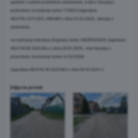
zgodnie z opisem przedmiotu zamówienia, w tym z decyzją o
pozwoleniu na budowę numer 77/2023 (sygnatura
AB.6740.1375.2022.JNM.MP) z dnia 01.02.2023r., decyzją o
zezwoleniu
na realizację inwestycji drogowej numer 365/ZRID/2025 (sygnatura
AB.6740.96.2025.KKL) z dnia 29.04.2025r., oraz decyzją o
pozwoleniu na budowę numer nr 222/2026
(sygnatura AB.6740.36.2026.MU) z dnia 09.03.2026 r.).
Zdjęcia przed: