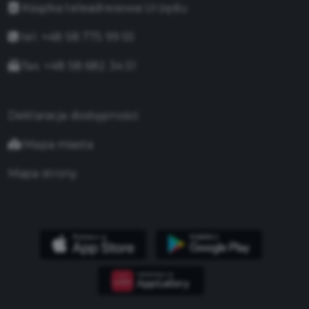
Książka teleadresowa Urzędu
tel. +48 58 775 99 55
fax. +48 58 682 34 51
Deklaracja dostępności
Mapa miasta
Mapa strony