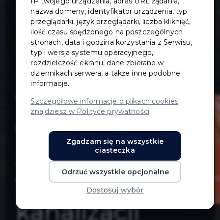
IP twojego urządzenia, adres URL żądania,
Miłosza oraz
nazwa domeny, identyfikator urządzenia, typ
przeglądarki, język przeglądarki, liczba kliknięć,
ilość czasu spędzonego na poszczególnych
rozbudowa
stronach, data i godzina korzystania z Serwisu,
typ i wersja systemu operacyjnego,
ulicy Herberta
rozdzielczość ekranu, dane zbierane w
dziennikach serwera, a także inne podobne
informacje.
w Pruszczu
Szczegółowe informacje o plikach cookies
znajdziesz w Polityce prywatności
Gdańskim, wraz
Zgadzam się na wszystkie
z budową w
ciasteczka
Odrzuć wszystkie opcjonalne
tych ulicach
Dostosuj wybór
kanalizacji