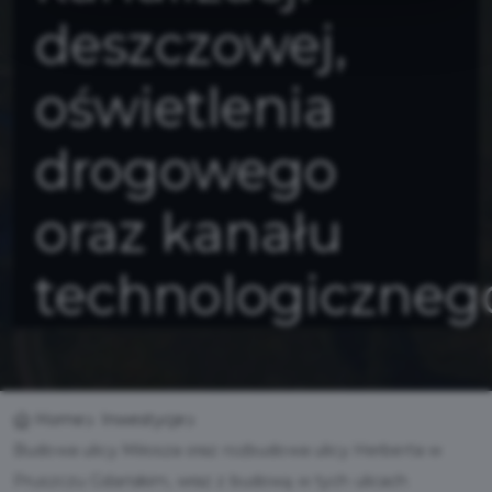
deszczowej,
oświetlenia
drogowego
oraz kanału
technologiczneg
Home
Inwestycje
Budowa ulicy Miłosza oraz rozbudowa ulicy Herberta w
Pruszczu Gdańskim, wraz z budową w tych ulicach