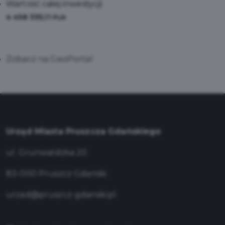
Wartość całej inwestycji:
4 458 335,11
PLN
Zobacz na GeoPortal
Urząd Miasta Pruszcza Gdańskiego
ul. Grunwaldzka 20
83-000 Pruszcz Gdański
urzad@pruszcz-gdanski.pl