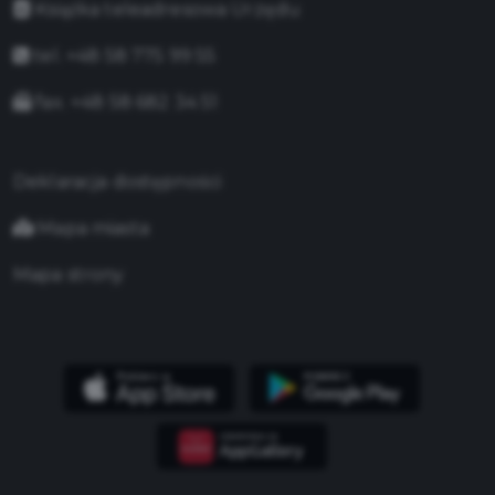
Książka teleadresowa Urzędu
tel. +48 58 775 99 55
fax. +48 58 682 34 51
Deklaracja dostępności
Mapa miasta
Mapa strony