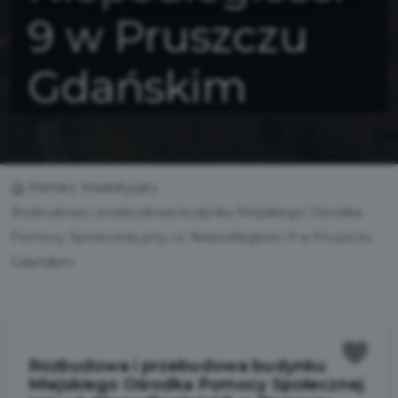
9 w Pruszczu
Gdańskim
Home
Inwestycje
Rozbudowa i przebudowa budynku Miejskiego Ośrodka
Pomocy Społecznej przy ul. Niepodległości 9 w Pruszczu
Gdańskim
Rozbudowa i przebudowa budynku
Miejskiego Ośrodka Pomocy Społecznej