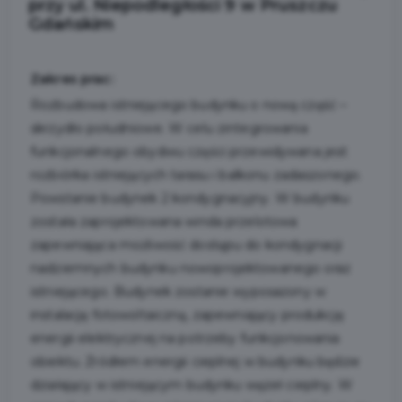
przy ul. Niepodległości 9 w Pruszczu
Gdańskim
Zakres prac:
Rozbudowa istniejącego budynku o nową część –
skrzydło południowe. W celu zintegrowania
funkcjonalnego obydwu części przewidywana jest
rozbiórka istniejących tarasu i balkonu zadaszonego.
Powstanie budynek 2 kondygnacyjny. W budynku
została zaprojektowana winda przelotowa
zapewniająca możliwość dostępu do kondygnacji
nadziemnych budynku nowoprojektowanego oraz
istniejącego. Budynek zostanie wyposażony w
instalację fotowoltaiczną, zapewniający produkcję
energii elektrycznej na potrzeby funkcjonowania
obiektu. Źródłem energii cieplnej w budynku będzie
działający w istniejącym budynku węzeł cieplny. W