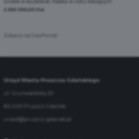
Środki w budżecie miasta w roku bieżącym:
2 050 000,00
PLN
Zobacz na GeoPortal
Urząd Miasta Pruszcza Gdańskiego
ul. Grunwaldzka 20
83-000 Pruszcz Gdański
urzad@pruszcz-gdanski.pl