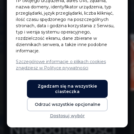
IP twojego urządzenia, adres URL żądania,
przebudowa
nazwa domeny, identyfikator urządzenia, typ
przeglądarki, język przeglądarki, liczba kliknięć,
ilość czasu spędzonego na poszczególnych
budynku
stronach, data i godzina korzystania z Serwisu,
typ i wersja systemu operacyjnego,
Miejskiego
rozdzielczość ekranu, dane zbierane w
dziennikach serwera, a także inne podobne
informacje.
Ośrodka
Szczegółowe informacje o plikach cookies
znajdziesz w Polityce prywatności
Pomocy
Zgadzam się na wszystkie
Społecznej przy
ciasteczka
Odrzuć wszystkie opcjonalne
ul.
Dostosuj wybór
Niepodległości