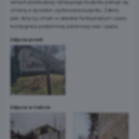
ramach przebudowy istniejącego budynku planuje się
zmianę w sposobie użytkowania budynku. Zakres
prac dotyczy zmian w układzie funkcjonalnym części
kondygnacji podziemnej, parterowej oraz I piętra.
Zdjęcia przed:
Zdjęcia w trakcie: