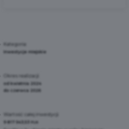
Kategoria:
Inwestycje miejskie
Okres realizacji:
od kwietnia 2024
do czerwca 2026
Wartość całej inwestycji:
9 817 543,53
PLN