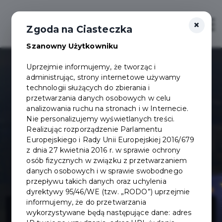
×
Otwór
Zgoda na Ciasteczka
Szanowny Użytkowniku
Uprzejmie informujemy, że tworząc i
administrując, strony internetowe używamy
technologii służących do zbierania i
przetwarzania danych osobowych w celu
analizowania ruchu na stronach i w Internecie.
Nie personalizujemy wyświetlanych treści.
Realizując rozporządzenie Parlamentu
Europejskiego i Rady Unii Europejskiej 2016/679
z dnia 27 kwietnia 2016 r. w sprawie ochrony
osób fizycznych w związku z przetwarzaniem
danych osobowych i w sprawie swobodnego
przepływu takich danych oraz uchylenia
dyrektywy 95/46/WE (tzw. „RODO”) uprzejmie
Fundusze
informujemy, że do przetwarzania
wykorzystywane będą następujące dane: adres