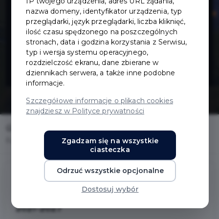
IP twojego urządzenia, adres URL żądania,
Europejskie dla
nazwa domeny, identyfikator urządzenia, typ
przeglądarki, język przeglądarki, liczba kliknięć,
ilość czasu spędzonego na poszczególnych
Pomorza 2021-
stronach, data i godzina korzystania z Serwisu,
typ i wersja systemu operacyjnego,
2027
rozdzielczość ekranu, dane zbierane w
dziennikach serwera, a także inne podobne
informacje.
Szczegółowe informacje o plikach cookies
znajdziesz w Polityce prywatności
Home
Fundusze zewnętrzne
Zgadzam się na wszystkie
Fundusze Europejskie dla Pomorza 2021-2027
ciasteczka
Odrzuć wszystkie opcjonalne
Dostosuj wybór
Fundusze Europejskie dla Pomorza
2021-2027