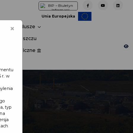
Unia Europejska
×
Fundusze
tuj w Pruszczu
nia publiczne
e
lamentu
 r. w
ylenia
ego
a, typ
 na
ersja
kach