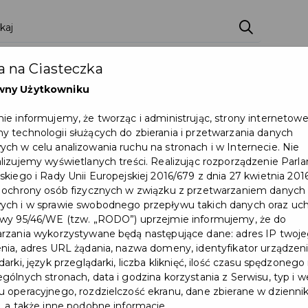
ci
Wydarzenia
O Mieście
Kultura i Sport
 na Ciasteczka
eczna
Programy
Czyste miasto
Zainwes
wny Użytkowniku
zu
Mapa Miasta
Załatw sprawę
Zamówie
ie informujemy, że tworząc i administrując, strony internetow
 technologii służących do zbierania i przetwarzania danych
Ochrona ludności
ch w celu analizowania ruchu na stronach i w Internecie. Nie
lizujemy wyświetlanych treści. Realizując rozporządzenie Par
skiego i Rady Unii Europejskiej 2016/679 z dnia 27 kwietnia 2016
 ochrony osób fizycznych w związku z przetwarzaniem danych
ch i w sprawie swobodnego przepływu takich danych oraz uch
wy 95/46/WE (tzw. „RODO”) uprzejmie informujemy, że do
rzania wykorzystywane będą następujące dane: adres IP twoj
nia, adres URL żądania, nazwa domeny, identyfikator urządzeni
arki, język przeglądarki, liczba kliknięć, ilość czasu spędzonego
gólnych stronach, data i godzina korzystania z Serwisu, typ i w
 operacyjnego, rozdzielczość ekranu, dane zbierane w dzienni
, a także inne podobne informacje.