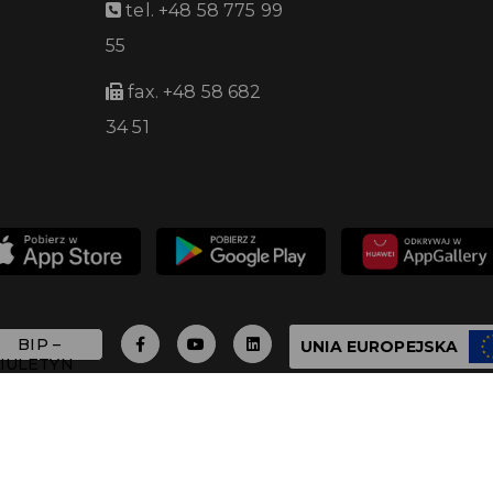
tel. +48 58 775 99
55
fax. +48 58 682
34 51
UNIA EUROPEJSKA
 - 2026 Urząd Miasta Pruszcza Gdańskiego - Wszystkie 
Build with
by qb