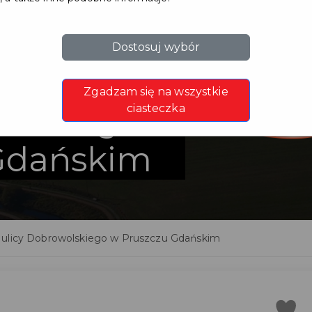
Dostosuj wybór
deszczowa
Zgadzam się na wszystkie
olskiego
ciasteczka
Gdańskim
 ulicy Dobrowolskiego w Pruszczu Gdańskim