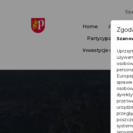
Home
Aktualnoś
Zgoda
Partycypacja Społ
Szano
Inwestycje w Pruszc
Uprzejm
używamy
osobowy
persona
Europej
sprawie
osobowy
dyrekty
przetwa
urządze
przegląd
poszcze
systemu
serwera