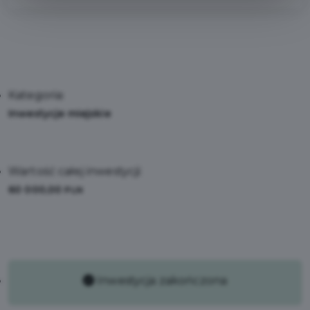
Kategoria:
Inwestycje miejskie
Wartość całej inwestycji:
60 000,00
PLN
Inwestycja zakończona