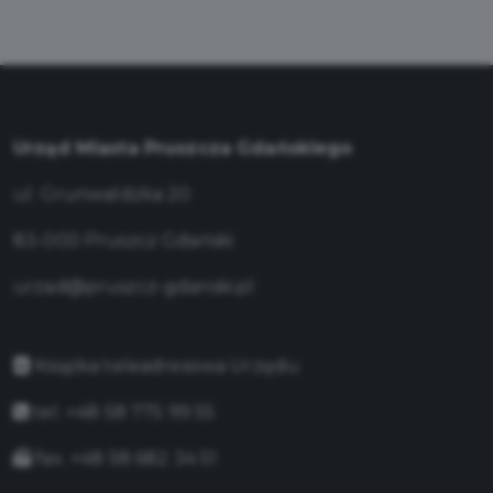
Urząd Miasta Pruszcza Gdańskiego
ul. Grunwaldzka 20
83-000 Pruszcz Gdański
urzad@pruszcz-gdanski.pl
Książka teleadresowa Urzędu
tel. +48 58 775 99 55
fax. +48 58 682 34 51