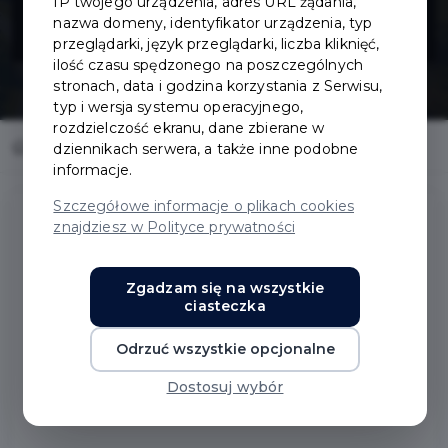
IP twojego urządzenia, adres URL żądania,
przystankowych
nazwa domeny, identyfikator urządzenia, typ
przeglądarki, język przeglądarki, liczba kliknięć,
ilość czasu spędzonego na poszczególnych
stronach, data i godzina korzystania z Serwisu,
typ i wersja systemu operacyjnego,
rozdzielczość ekranu, dane zbierane w
Home
Inwestycje
Montaż wiat przystankowych
dziennikach serwera, a także inne podobne
informacje.
Szczegółowe informacje o plikach cookies
znajdziesz w Polityce prywatności
Montaż wiat przystankowych
Zgadzam się na wszystkie
ciasteczka
Zakres prac:
Odrzuć wszystkie opcjonalne
Montaż dwóch wiat przystankowych przy ul.
Grunwaldzkiej oraz jednej wiaty na Osiedlu
Dostosuj wybór
Bursztynowym.