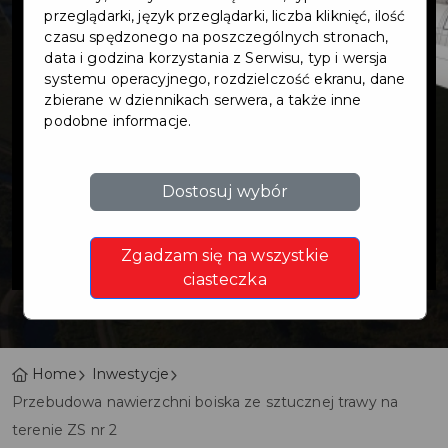
nawierzchni
przeglądarki, język przeglądarki, liczba kliknięć, ilość
czasu spędzonego na poszczególnych stronach,
data i godzina korzystania z Serwisu, typ i wersja
boiska ze
systemu operacyjnego, rozdzielczość ekranu, dane
zbierane w dziennikach serwera, a także inne
podobne informacje.
sztucznej trawy
na terenie ZS nr
Dostosuj wybór
2
Zgadzam się na wszystkie
ciasteczka
Home
Inwestycje
Przebudowa nawierzchni boiska ze sztucznej trawy na
terenie ZS nr 2