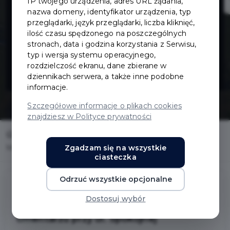
IP twojego urządzenia, adres URL żądania,
wodociągu na
nazwa domeny, identyfikator urządzenia, typ
przeglądarki, język przeglądarki, liczba kliknięć,
ilość czasu spędzonego na poszczególnych
cmentarzu przy
stronach, data i godzina korzystania z Serwisu,
typ i wersja systemu operacyjnego,
ul. Spokojnej
rozdzielczość ekranu, dane zbierane w
dziennikach serwera, a także inne podobne
informacje.
Szczegółowe informacje o plikach cookies
znajdziesz w Polityce prywatności
Home
Inwestycje
Zgadzam się na wszystkie
Modernizacja wodociągu na cmentarzu przy ul. Spokojnej
ciasteczka
Odrzuć wszystkie opcjonalne
Dostosuj wybór
Modernizacja wodociągu na
cmentarzu przy ul. Spokojnej