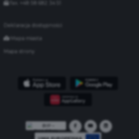
fax. +48 58 682 34 51
Deklaracja dostępności
Mapa miasta
Mapa strony
UNIA EUROPEJSKA