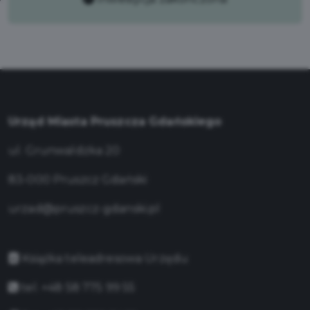
Urząd Miasta Pruszcza Gdańskiego
ul. Grunwaldzka 20
83-000 Pruszcz Gdański
urzad@pruszcz-gdanski.pl
Książka teleadresowa Urzędu
tel. +48 58 775 99 55