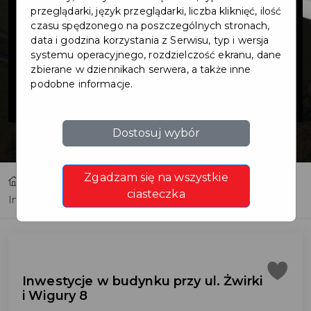
budynku przy
przeglądarki, język przeglądarki, liczba kliknięć, ilość
czasu spędzonego na poszczególnych stronach,
data i godzina korzystania z Serwisu, typ i wersja
ul. Żwirki i
systemu operacyjnego, rozdzielczość ekranu, dane
zbierane w dziennikach serwera, a także inne
podobne informacje.
Wigury 8
Dostosuj wybór
Zgadzam się na wszystkie
Home
Inwestycje
ciasteczka
Inwestycje w budynku przy ul. Żwirki i Wigury 8
Inwestycje w budynku przy ul. Żwirki
i Wigury 8