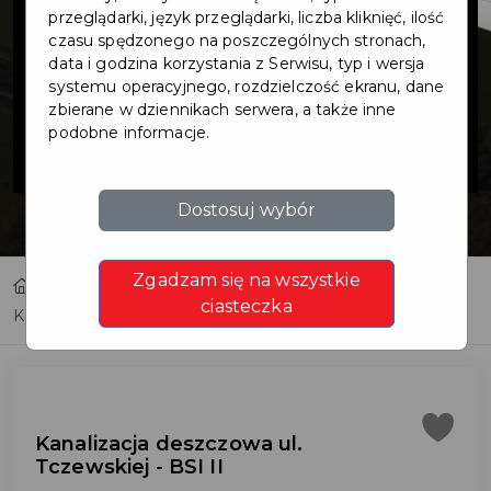
deszczowa ul.
przeglądarki, język przeglądarki, liczba kliknięć, ilość
czasu spędzonego na poszczególnych stronach,
data i godzina korzystania z Serwisu, typ i wersja
Tczewskiej - BSI
systemu operacyjnego, rozdzielczość ekranu, dane
zbierane w dziennikach serwera, a także inne
podobne informacje.
II
Dostosuj wybór
Zgadzam się na wszystkie
Home
Inwestycje
ciasteczka
Kanalizacja deszczowa ul. Tczewskiej - BSI II
Kanalizacja deszczowa ul.
Tczewskiej - BSI II