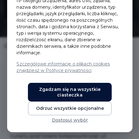
IP twojego urządzenia, adres URL żądania,
terenie miasta
nazwa domeny, identyfikator urządzenia, typ
przeglądarki, język przeglądarki, liczba kliknięć,
ilość czasu spędzonego na poszczególnych
stronach, data i godzina korzystania z Serwisu,
typ i wersja systemu operacyjnego,
rozdzielczość ekranu, dane zbierane w
Home
Inwestycje
Oświetlenie na terenie miasta
dziennikach serwera, a także inne podobne
informacje.
Szczegółowe informacje o plikach cookies
znajdziesz w Polityce prywatności
Oświetlenie na terenie miasta
Zgadzam się na wszystkie
ciasteczka
Zakres prac:
Roboty budowlane w systemie zaprojektuj i
Odrzuć wszystkie opcjonalne
wybuduj, polegające na wykonaniu
oświetlenia ul. Podmiejskiej w Pruszczu
Dostosuj wybór
Gdańskim na odcinku od ul. Grunwaldzkiej do
tunelu pod torami kolejowymi oraz ul.