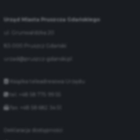
Urząd Miasta Pruszcza Gdańskiego
ul. Grunwaldzka 20
83-000 Pruszcz Gdański
urzad@pruszcz-gdanski.pl
Książka teleadresowa Urzędu
tel. +48 58 775 99 55
fax. +48 58 682 34 51
Deklaracja dostępności