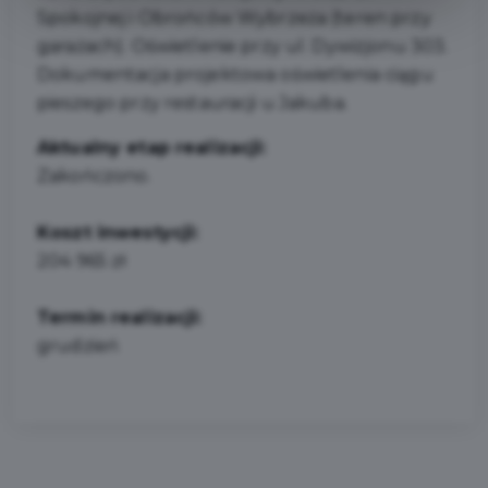
Spokojnej i Obrońców Wybrzeża (teren przy
garażach). Oświetlenie przy ul. Dywizjonu 303.
Dokumentacja projektowa oświetlenia ciągu
pieszego przy restauracji u Jakuba.
Aktualny etap realizacji:
Zakończono.
Koszt inwestycji:
204 965 zł
Termin realizacji:
grudzień