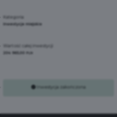
Kategoria:
Inwestycje miejskie
Wartość całej inwestycji:
204 965,00
PLN
Inwestycja zakończona