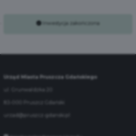
Inwestycja zakończona
Urząd Miasta Pruszcza Gdańskiego
ul. Grunwaldzka 20
83-000 Pruszcz Gdański
urzad@pruszcz-gdanski.pl