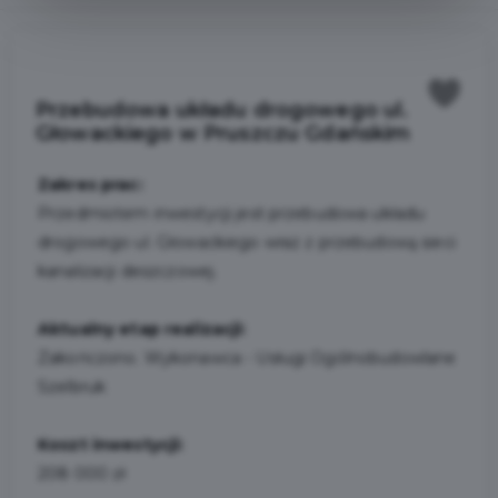
Przebudowa układu drogowego ul.
Głowackiego w Pruszczu Gdańskim
Zakres prac:
Przedmiotem inwestycji jest przebudowa układu
drogowego ul. Głowackiego wraz z przebudową sieci
kanalizacji deszczowej.
Aktualny etap realizacji:
Zakończono. Wykonawca - Usługi Ogólnobudowlane
Szelbruk
Koszt inwestycji:
208 000 zł