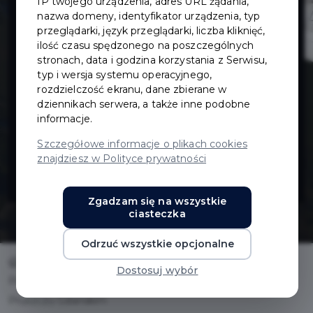
IP twojego urządzenia, adres URL żądania,
układu
nazwa domeny, identyfikator urządzenia, typ
przeglądarki, język przeglądarki, liczba kliknięć,
ilość czasu spędzonego na poszczególnych
drogowego ul.
stronach, data i godzina korzystania z Serwisu,
typ i wersja systemu operacyjnego,
Głowackiego w
rozdzielczość ekranu, dane zbierane w
dziennikach serwera, a także inne podobne
informacje.
Pruszczu
Szczegółowe informacje o plikach cookies
znajdziesz w Polityce prywatności
Gdańskim
Zgadzam się na wszystkie
ciasteczka
Odrzuć wszystkie opcjonalne
Home
Inwestycje
Dostosuj wybór
Przebudowa układu drogowego ul. Głowackiego w
Pruszczu Gdańskim