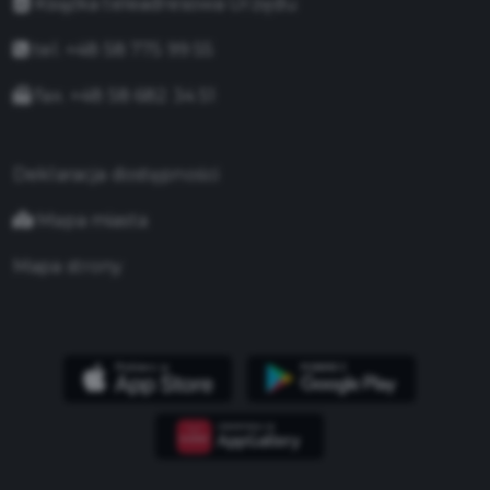
Książka teleadresowa Urzędu
tel. +48 58 775 99 55
fax. +48 58 682 34 51
Deklaracja dostępności
Mapa miasta
Mapa strony