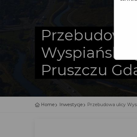
Przebudowa 
Wyspiańskie
Pruszczu Gd
Home
Inwestycje
Przebudowa ulicy Wys