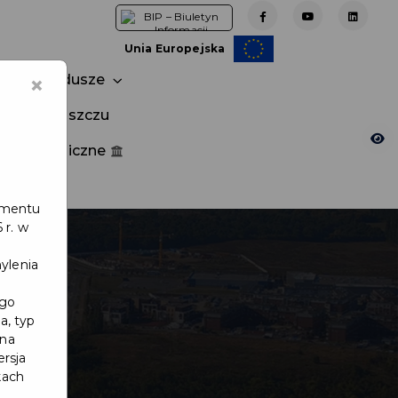
Unia Europejska
×
Fundusze
tuj w Pruszczu
nia publiczne
e
lamentu
 r. w
ylenia
ego
a, typ
 na
ersja
kach