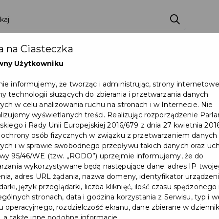
ci
Wydarzenia
O Mieście
Kultura i Sport
 na Ciasteczka
eczna
Programy
Czyste miasto
Zainwes
wny Użytkowniku
zu
Mapa Miasta
Załatw sprawę
Zamówie
ie informujemy, że tworząc i administrując, strony internetow
 technologii służących do zbierania i przetwarzania danych
Ochrona ludności
ch w celu analizowania ruchu na stronach i w Internecie. Nie
lizujemy wyświetlanych treści. Realizując rozporządzenie Par
skiego i Rady Unii Europejskiej 2016/679 z dnia 27 kwietnia 2016
 ochrony osób fizycznych w związku z przetwarzaniem danych
ch i w sprawie swobodnego przepływu takich danych oraz uch
wy 95/46/WE (tzw. „RODO”) uprzejmie informujemy, że do
rzania wykorzystywane będą następujące dane: adres IP twoj
nia, adres URL żądania, nazwa domeny, identyfikator urządzeni
arki, język przeglądarki, liczba kliknięć, ilość czasu spędzonego
gólnych stronach, data i godzina korzystania z Serwisu, typ i w
 operacyjnego, rozdzielczość ekranu, dane zbierane w dzienni
, a także inne podobne informacje.