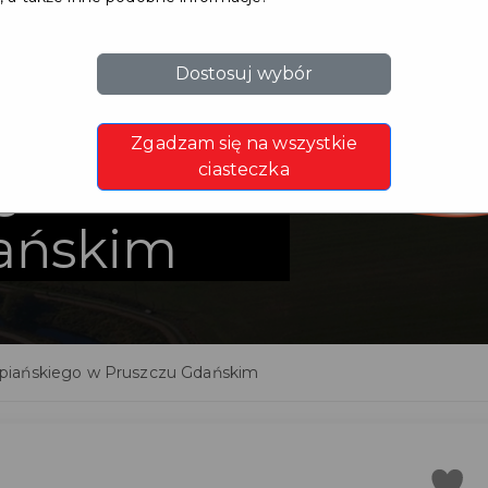
Dostosuj wybór
ulicy
Zgadzam się na wszystkie
go w
ciasteczka
ańskim
piańskiego w Pruszczu Gdańskim