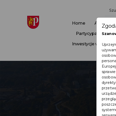
Home
Aktualnoś
Zgoda
Partycypacja Społ
Szano
Inwestycje w Pruszc
Uprzejm
używamy
osobowy
persona
Europej
sprawie
osobowy
dyrekty
przetwa
urządze
przegląd
poszcze
systemu
serwera