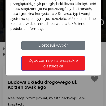
drogowego ul.
przeglądarki, język przeglądarki, liczba kliknięć, ilość
czasu spędzonego na poszczególnych stronach,
data i godzina korzystania z Serwisu, typ i wersja
Korzeniowskiego
systemu operacyjnego, rozdzielczość ekranu, dane
zbierane w dziennikach serwera, a także inne
podobne informacje.
Dostosuj wybór
Home
Inwestycje
Budowa układu drogowego ul. Korzeniowskiego
Zgadzam się na wszystkie
ciasteczka
Budowa układu drogowego ul.
Korzeniowskiego
Realizacja przez powiat, miasto partycypuje w
kosztach.