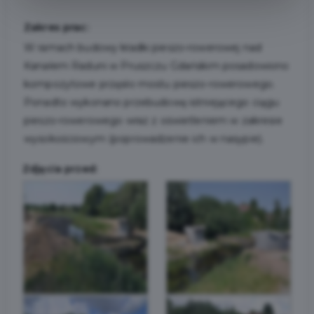
Zakres prac:
W ramach budowy kładki pieszo-rowerowej nad
Kanałem Raduni w Pruszczu Gdańskim posadowiono
kompozytowe przęsło mostu pieszo-rowerowego.
Ponadto wykonano przebudowę istniejącego ciągu
pieszo-rowerowego wraz z oświetleniem w zakresie
wysokościowym (poprowadzenie ich w nasypie).
Zdjęcia przed: