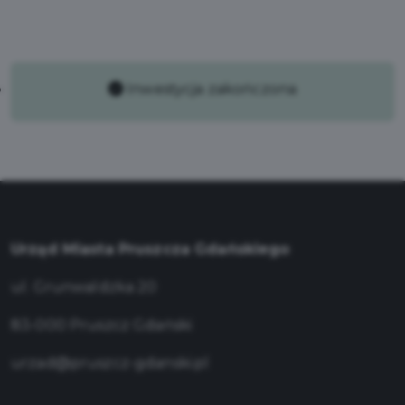
Inwestycja zakończona
Urząd Miasta Pruszcza Gdańskiego
ul. Grunwaldzka 20
83-000 Pruszcz Gdański
urzad@pruszcz-gdanski.pl