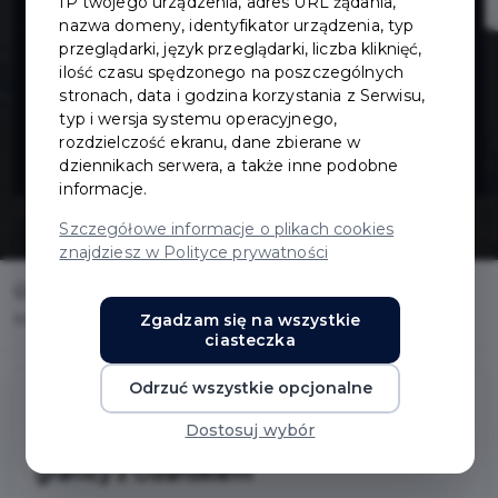
IP twojego urządzenia, adres URL żądania,
kanale Raduni
nazwa domeny, identyfikator urządzenia, typ
przeglądarki, język przeglądarki, liczba kliknięć,
ilość czasu spędzonego na poszczególnych
przy granicy z
stronach, data i godzina korzystania z Serwisu,
typ i wersja systemu operacyjnego,
Gdańskiem
rozdzielczość ekranu, dane zbierane w
dziennikach serwera, a także inne podobne
informacje.
Szczegółowe informacje o plikach cookies
znajdziesz w Polityce prywatności
Home
Inwestycje
Zgadzam się na wszystkie
Mostek na kanale Raduni przy granicy z Gdańskiem
ciasteczka
Odrzuć wszystkie opcjonalne
Dostosuj wybór
Mostek na kanale Raduni przy
granicy z Gdańskiem