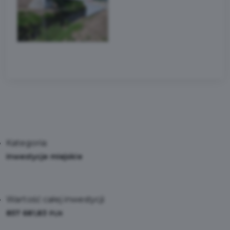
Kategoria:
Inwestycje miejskie
Wartość całej inwestycji:
857 681,83
PLN