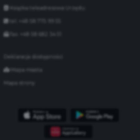
Książka teleadresowa Urzędu
tel. +48 58 775 99 55
fax. +48 58 682 34 51
Deklaracja dostępności
Mapa miasta
Mapa strony