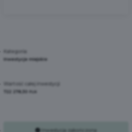
Kategoria:
Inwestycje miejskie
Wartość całej inwestycji:
722 278,30
PLN
Inwestycja zakończona