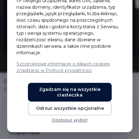
IP twojego urządzenia, adres URL żądania,
chodnika
nazwa domeny, identyfikator urządzenia, typ
przeglądarki, język przeglądarki, liczba kliknięć,
ilość czasu spędzonego na poszczególnych
wzdłuż ul.
stronach, data i godzina korzystania z Serwisu,
typ i wersja systemu operacyjnego,
Kopernika
rozdzielczość ekranu, dane zbierane w
dziennikach serwera, a także inne podobne
informacje.
Szczegółowe informacje o plikach cookies
znajdziesz w Polityce prywatności
Home
Inwestycje
Zgadzam się na wszystkie
Budowa chodnika wzdłuż ul. Kopernika
ciasteczka
Odrzuć wszystkie opcjonalne
Dostosuj wybór
Budowa chodnika wzdłuż ul.
Kopernika