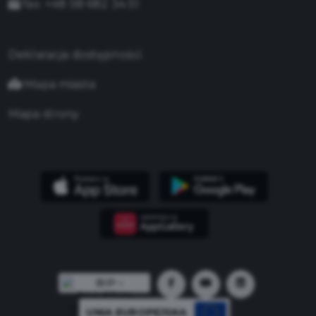
fax. +48 58 682 34 51
Deklaracja dostępności
Mapa miasta
Mapa strony
UNIA EUROPEJSKA