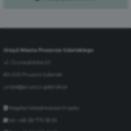
Urząd Miasta Pruszcza Gdańskiego
ul. Grunwaldzka 20
83-000 Pruszcz Gdański
urzad@pruszcz-gdanski.pl
Książka teleadresowa Urzędu
tel. +48 58 775 99 55