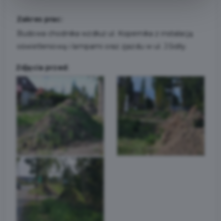
Zakres prac:
Budowa chodnika wzdłuż ul. Kopernika z instalacją
oświetleniową i lampami oraz zjazdu w ul. J.Sidły.
Zdjęcia przed: