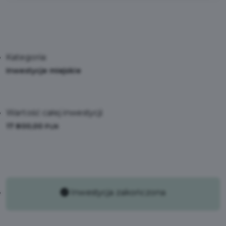
Kategoria:
Inwestycje miejskie
Wartość całej inwestycji:
17 800,00
PLN
Inwestycja zakończona