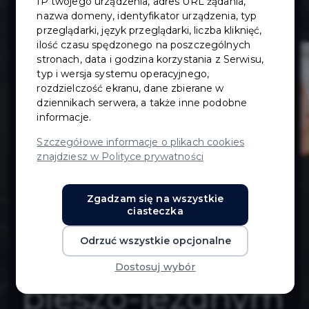
IP twojego urządzenia, adres URL żądania,
drogowego
nazwa domeny, identyfikator urządzenia, typ
przeglądarki, język przeglądarki, liczba kliknięć,
ilość czasu spędzonego na poszczególnych
łączącego ulicę
stronach, data i godzina korzystania z Serwisu,
typ i wersja systemu operacyjnego,
Krótką,
rozdzielczość ekranu, dane zbierane w
dziennikach serwera, a także inne podobne
informacje.
Chopina i
Szczegółowe informacje o plikach cookies
znajdziesz w Polityce prywatności
Obrońców
Zgadzam się na wszystkie
Poczty Polskiej
ciasteczka
Odrzuć wszystkie opcjonalne
wraz z ciągiem
Dostosuj wybór
pieszo-jezdnym