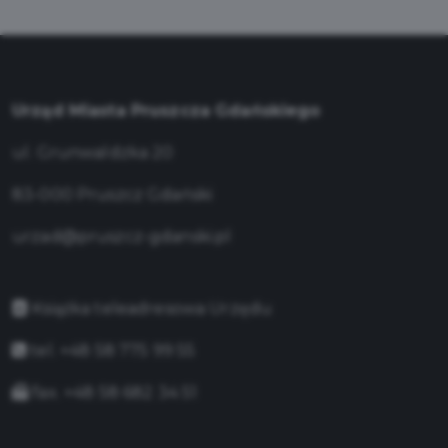
Urząd Miasta Pruszcza Gdańskiego
ul. Grunwaldzka 20
83-000 Pruszcz Gdański
urzad@pruszcz-gdanski.pl
Książka teleadresowa Urzędu
tel. +48 58 775 99 55
fax. +48 58 682 34 51