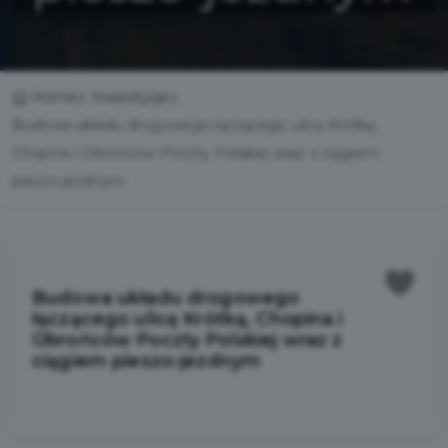
Home
Inwestycje
Budowa układu drogowego łączącego ulicę Krótką,
Chopina i Obrońców Poczty Polskiej wraz z ciągiem
pieszo-jezdnym
Budowa układu drogowego
łączącego ulicę Krótką, Chopina i
Obrońców Poczty Polskiej wraz z
ciągiem pieszo-jezdnym