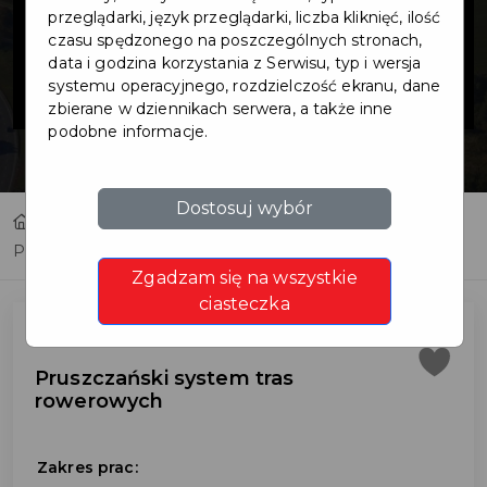
system tras
przeglądarki, język przeglądarki, liczba kliknięć, ilość
czasu spędzonego na poszczególnych stronach,
data i godzina korzystania z Serwisu, typ i wersja
rowerowych
systemu operacyjnego, rozdzielczość ekranu, dane
zbierane w dziennikach serwera, a także inne
podobne informacje.
Dostosuj wybór
Home
Inwestycje
Pruszczański system tras rowerowych
Zgadzam się na wszystkie
ciasteczka
Pruszczański system tras
rowerowych
Zakres prac: