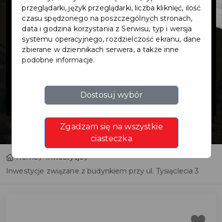
związane z
przeglądarki, język przeglądarki, liczba kliknięć, ilość
czasu spędzonego na poszczególnych stronach,
data i godzina korzystania z Serwisu, typ i wersja
budynkiem
systemu operacyjnego, rozdzielczość ekranu, dane
zbierane w dziennikach serwera, a także inne
podobne informacje.
przy ul.
Tysiąclecia 3
Dostosuj wybór
Zgadzam się na wszystkie
ciasteczka
Home
Inwestycje
Inwestycje związane z budynkiem przy ul. Tysiąclecia 3