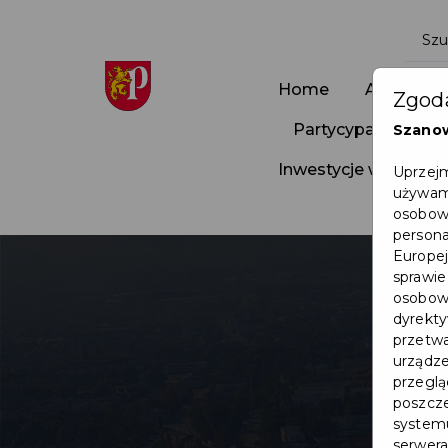
Home
Aktualnoś
Zgoda
Partycypacja Społ
Szano
Inwestycje w Pruszc
Uprzejm
używamy
osobowy
persona
Europej
sprawie
osobowy
dyrekty
przetwa
urządze
przegląd
poszcze
systemu
serwera