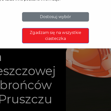
Dostosuj wybór
sowa dla
Zgadzam się na wszystkie
zadanie
ciasteczka
a
deszczowej
Obrońców
Pruszczu