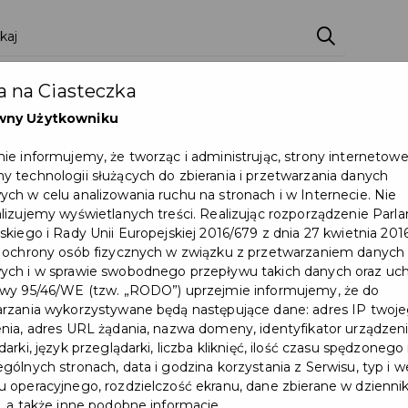
ci
Wydarzenia
O Mieście
Kultura i Sport
 na Ciasteczka
eczna
Programy
Czyste miasto
Zainwes
wny Użytkowniku
zu
Mapa Miasta
Załatw sprawę
Zamówie
ie informujemy, że tworząc i administrując, strony internetow
 technologii służących do zbierania i przetwarzania danych
Ochrona ludności
ch w celu analizowania ruchu na stronach i w Internecie. Nie
lizujemy wyświetlanych treści. Realizując rozporządzenie Par
skiego i Rady Unii Europejskiej 2016/679 z dnia 27 kwietnia 2016
 ochrony osób fizycznych w związku z przetwarzaniem danych
ch i w sprawie swobodnego przepływu takich danych oraz uch
wy 95/46/WE (tzw. „RODO”) uprzejmie informujemy, że do
rzania wykorzystywane będą następujące dane: adres IP twoj
nia, adres URL żądania, nazwa domeny, identyfikator urządzeni
arki, język przeglądarki, liczba kliknięć, ilość czasu spędzonego
gólnych stronach, data i godzina korzystania z Serwisu, typ i w
 operacyjnego, rozdzielczość ekranu, dane zbierane w dzienni
, a także inne podobne informacje.