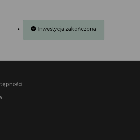
Inwestycja zakończona
stępności
a