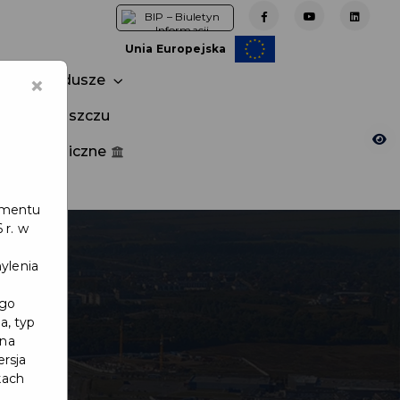
Unia Europejska
×
Fundusze
tuj w Pruszczu
nia publiczne
e
lamentu
 r. w
ylenia
ego
a, typ
 na
ersja
kach