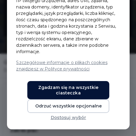
IP twojego urządzenia, adres URL żądania,
projektowa ul.
nazwa domeny, identyfikator urządzenia, typ
przeglądarki, język przeglądarki, liczba kliknięć,
ilość czasu spędzonego na poszczególnych
Dąbrowskiego
stronach, data i godzina korzystania z Serwisu,
typ i wersja systemu operacyjnego,
rozdzielczość ekranu, dane zbierane w
dziennikach serwera, a także inne podobne
informacje.
Home
Inwestycje
Szczegółowe informacje o plikach cookies
znajdziesz w Polityce prywatności
Dokumentacja projektowa ul. Dąbrowskiego
Zgadzam się na wszystkie
ciasteczka
Dokumentacja projektowa ul.
Odrzuć wszystkie opcjonalne
Dąbrowskiego
Dostosuj wybór
Zakres prac: