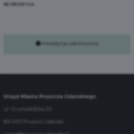
66 381,00
PLN
Inwestycja zakończona
Urząd Miasta Pruszcza Gdańskiego
ul. Grunwaldzka 20
83-000 Pruszcz Gdański