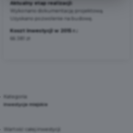
Aktualny etap realizacji:
Wykonano dokumentację projektową.
Uzyskano pozwolenie na budowę.
Koszt inwestycji w 2015 r.:
66 381 zł
Kategoria:
Inwestycje miejskie
Wartość całej inwestycji: