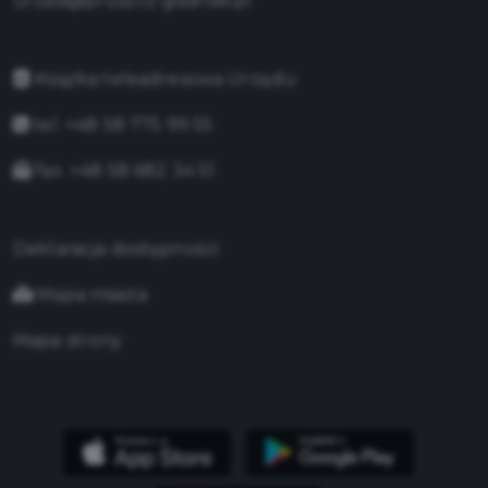
urzad@pruszcz-gdanski.pl
Książka teleadresowa Urzędu
tel. +48 58 775 99 55
fax. +48 58 682 34 51
Deklaracja dostępności
Mapa miasta
Mapa strony