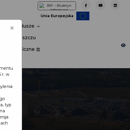
Unia Europejska
×
Fundusze
tuj w Pruszczu
nia publiczne
e
lamentu
 r. w
ylenia
ego
a, typ
 na
ersja
kach