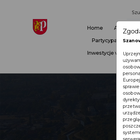
Home
Aktualnoś
Zgoda
Partycypacja Społ
Szano
Inwestycje w Pruszc
Uprzejm
używamy
osobowy
persona
Europej
sprawie
osobowy
dyrekty
przetwa
urządze
przegląd
poszcze
systemu
serwera