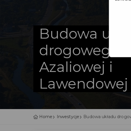
Budowa ukł
drogowego u
Azaliowej i
Lawendowej
Home
Inwestycje
Budowa układu drogow