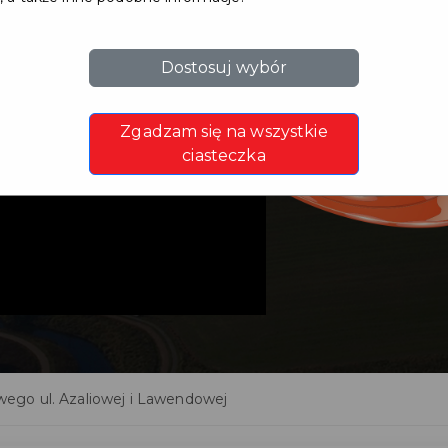
Dostosuj wybór
adu
Zgadzam się na wszystkie
l.
ciasteczka
ego ul. Azaliowej i Lawendowej