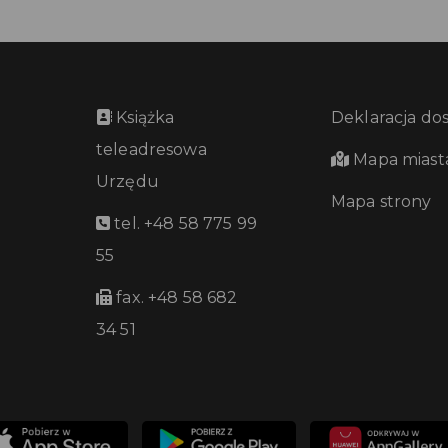
Książka
Deklaracja do
teleadresowa
Mapa miast
Urzędu
Mapa strony
tel. +48 58 775 99
55
fax. +48 58 682
34 51