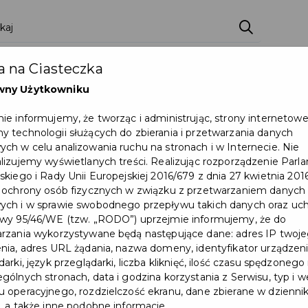
ci
Wydarzenia
O Mieście
Kultura i Sport
 na Ciasteczka
eczna
Programy
Czyste miasto
Zainwes
wny Użytkowniku
zu
Mapa Miasta
Załatw sprawę
Zamówie
ie informujemy, że tworząc i administrując, strony internetow
 technologii służących do zbierania i przetwarzania danych
Ochrona ludności
ch w celu analizowania ruchu na stronach i w Internecie. Nie
lizujemy wyświetlanych treści. Realizując rozporządzenie Par
skiego i Rady Unii Europejskiej 2016/679 z dnia 27 kwietnia 2016
 ochrony osób fizycznych w związku z przetwarzaniem danych
ch i w sprawie swobodnego przepływu takich danych oraz uch
wy 95/46/WE (tzw. „RODO”) uprzejmie informujemy, że do
rzania wykorzystywane będą następujące dane: adres IP twoj
nia, adres URL żądania, nazwa domeny, identyfikator urządzeni
arki, język przeglądarki, liczba kliknięć, ilość czasu spędzonego
gólnych stronach, data i godzina korzystania z Serwisu, typ i w
 operacyjnego, rozdzielczość ekranu, dane zbierane w dzienni
, a także inne podobne informacje.