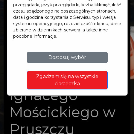
projektowa ulic:
przeglądarki, język przeglądarki, liczba kliknięć, ilość
czasu spędzonego na poszczególnych stronach,
data i godzina korzystania z Serwisu, typ i wersja
Karola
systemu operacyjnego, rozdzielczość ekranu, dane
zbierane w dziennikach serwera, a także inne
podobne informacje.
Olszewskiego,
Zygmunta
Dostosuj wybór
Wróblewskiego,
Zgadzam się na wszystkie
ciasteczka
Ignacego
Mościckiego w
Pruszczu