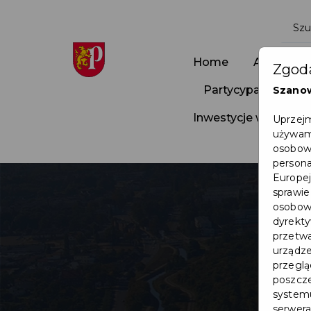
Home
Aktualnoś
Zgoda
Partycypacja Społ
Szano
Inwestycje w Pruszc
Uprzejm
używamy
osobowy
persona
Europej
sprawie
osobowy
dyrekty
przetwa
urządze
przegląd
poszcze
systemu
serwera