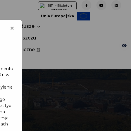
Unia Europejska
×
Fundusze
tuj w Pruszczu
nia publiczne
e
lamentu
 r. w
ylenia
ego
a, typ
 na
ersja
kach