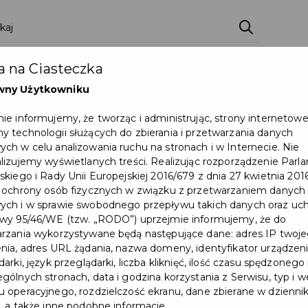
ci
Wydarzenia
O Mieście
Kultura i Sport
 na Ciasteczka
eczna
Programy
Czyste miasto
Zainwes
wny Użytkowniku
zu
Mapa Miasta
Załatw sprawę
Zamówie
ie informujemy, że tworząc i administrując, strony internetow
 technologii służących do zbierania i przetwarzania danych
Ochrona ludności
ch w celu analizowania ruchu na stronach i w Internecie. Nie
lizujemy wyświetlanych treści. Realizując rozporządzenie Par
skiego i Rady Unii Europejskiej 2016/679 z dnia 27 kwietnia 2016
 ochrony osób fizycznych w związku z przetwarzaniem danych
ch i w sprawie swobodnego przepływu takich danych oraz uch
wy 95/46/WE (tzw. „RODO”) uprzejmie informujemy, że do
rzania wykorzystywane będą następujące dane: adres IP twoj
nia, adres URL żądania, nazwa domeny, identyfikator urządzeni
arki, język przeglądarki, liczba kliknięć, ilość czasu spędzonego
gólnych stronach, data i godzina korzystania z Serwisu, typ i w
 operacyjnego, rozdzielczość ekranu, dane zbierane w dzienni
, a także inne podobne informacje.