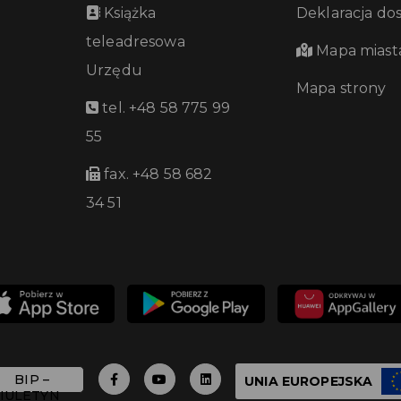
Książka
Deklaracja do
teleadresowa
Mapa miast
Urzędu
Mapa strony
tel. +48 58 775 99
55
fax. +48 58 682
34 51
UNIA EUROPEJSKA