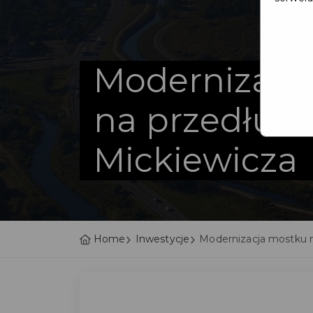
Modernizacj
na przedłuże
Mickiewicza
Home
Inwestycje
Modernizacja mostku n