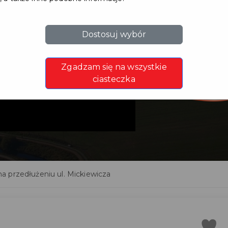
Dostosuj wybór
a mostku
Zgadzam się na wszystkie
niu ul.
ciasteczka
a przedłużeniu ul. Mickiewicza