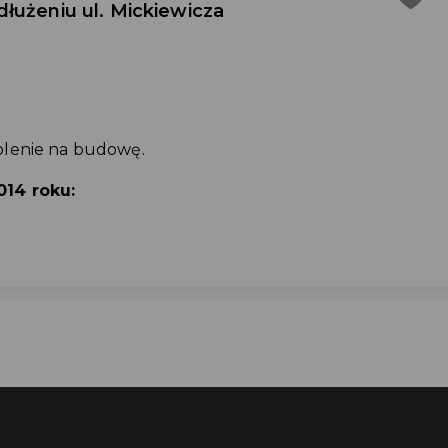
łużeniu ul. Mickiewicza
olenie na budowę.
014 roku: