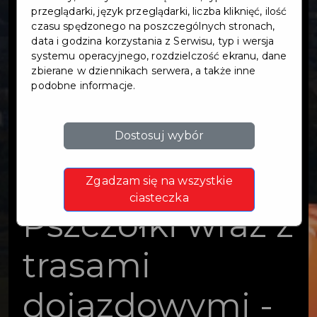
węzłów
przeglądarki, język przeglądarki, liczba kliknięć, ilość
czasu spędzonego na poszczególnych stronach,
data i godzina korzystania z Serwisu, typ i wersja
integracyjnych
systemu operacyjnego, rozdzielczość ekranu, dane
zbierane w dziennikach serwera, a także inne
podobne informacje.
Pruszcz
Gdański,
Dostosuj wybór
Cieplewo,
Zgadzam się na wszystkie
ciasteczka
Pszczółki wraz z
trasami
dojazdowymi -