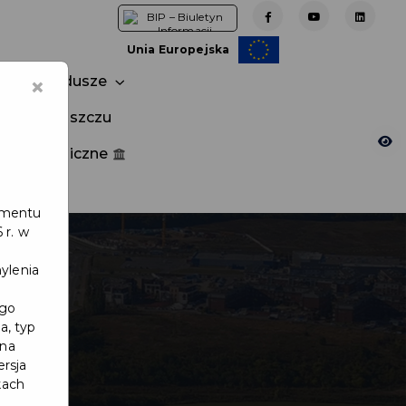
Unia Europejska
×
Fundusze
tuj w Pruszczu
nia publiczne
e
lamentu
 r. w
ylenia
ego
a, typ
 na
ersja
kach