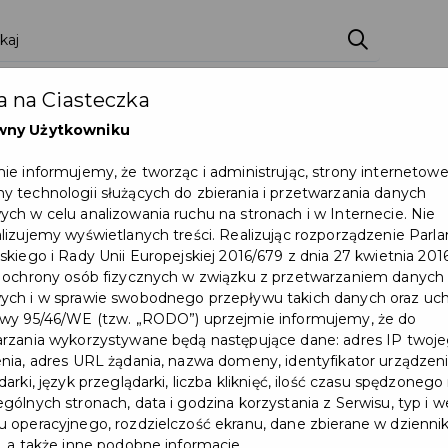
ci
Wydarzenia
O Mieście
Kultura i Sport
 na Ciasteczka
eczna
Programy
Czyste miasto
Zainwes
wny Użytkowniku
zu
Mapa Miasta
Załatw sprawę
Zamówie
ie informujemy, że tworząc i administrując, strony internetow
 technologii służących do zbierania i przetwarzania danych
Ochrona ludności
ch w celu analizowania ruchu na stronach i w Internecie. Nie
lizujemy wyświetlanych treści. Realizując rozporządzenie Par
skiego i Rady Unii Europejskiej 2016/679 z dnia 27 kwietnia 2016
 ochrony osób fizycznych w związku z przetwarzaniem danych
ch i w sprawie swobodnego przepływu takich danych oraz uch
wy 95/46/WE (tzw. „RODO”) uprzejmie informujemy, że do
rzania wykorzystywane będą następujące dane: adres IP twoj
nia, adres URL żądania, nazwa domeny, identyfikator urządzeni
arki, język przeglądarki, liczba kliknięć, ilość czasu spędzonego
gólnych stronach, data i godzina korzystania z Serwisu, typ i w
 operacyjnego, rozdzielczość ekranu, dane zbierane w dzienni
, a także inne podobne informacje.