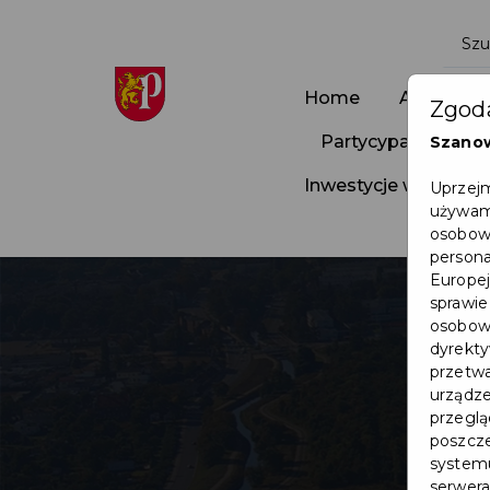
Home
Aktualnoś
Zgoda
Partycypacja Społ
Szano
Inwestycje w Pruszc
Uprzejm
używamy
osobowy
persona
Europej
sprawie
osobowy
dyrekty
przetwa
urządze
przegląd
poszcze
systemu
serwera