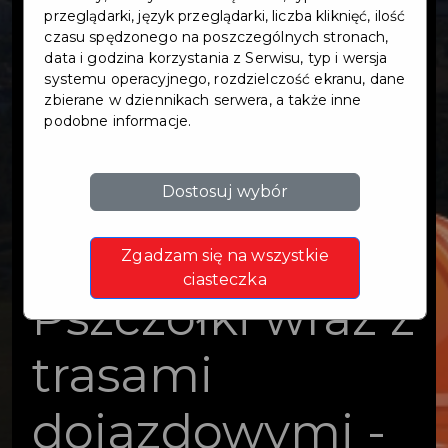
węzłów
przeglądarki, język przeglądarki, liczba kliknięć, ilość
czasu spędzonego na poszczególnych stronach,
data i godzina korzystania z Serwisu, typ i wersja
integracyjnych
systemu operacyjnego, rozdzielczość ekranu, dane
zbierane w dziennikach serwera, a także inne
podobne informacje.
Pruszcz
Gdański,
Dostosuj wybór
Cieplewo,
Zgadzam się na wszystkie
ciasteczka
Pszczółki wraz z
trasami
dojazdowymi -