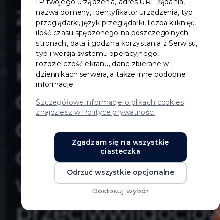
IP twojego urządzenia, adres URL żądania,
zewnętrznej
nazwa domeny, identyfikator urządzenia, typ
przeglądarki, język przeglądarki, liczba kliknięć,
ilość czasu spędzonego na poszczególnych
instalacji
stronach, data i godzina korzystania z Serwisu,
typ i wersja systemu operacyjnego,
kanalizacji
rozdzielczość ekranu, dane zbierane w
dziennikach serwera, a także inne podobne
informacje.
deszczowej,
Szczegółowe informacje o plikach cookies
znajdziesz w Polityce prywatności
drenażu
Zgadzam się na wszystkie
opaskowego
ciasteczka
Odrzuć wszystkie opcjonalne
wraz z izolacją
Dostosuj wybór
przeciwwilgocio