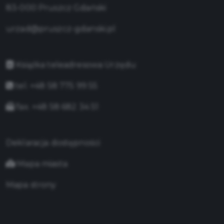
83-000 Pruszcz Gdański
urzad@pruszcz-gdanski.pl
Książka teleadresowa Urzędu
tel. +48 58 775 99 55
fax. +48 58 682 34 51
Deklaracja dostępności
Mapa miasta
Mapa strony