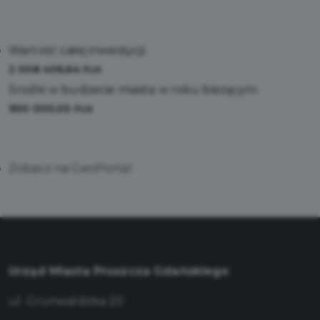
Wartość całej inwestycji:
2 008 406,64
PLN
Środki w budżecie miasta w roku bieżącym:
900 000,00
PLN
Zobacz na GeoPortal
Urząd Miasta Pruszcza Gdańskiego
ul. Grunwaldzka 20