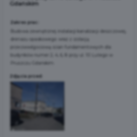
Gdańskim
Zakres prac:
Budowa zewnętrznej instalacji kanalizacji deszczowej,
drenażu opaskowego wraz z izolacją
przeciwwilgociową ścian fundamentowych dla
budynków numer 2, 4, 6, 8 przy ul. 10 Lutego w
Pruszczu Gdańskim.
Zdjęcia przed: