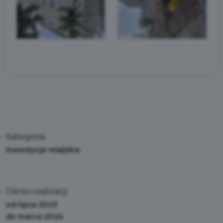
Kategoria:
Inwestycje miejskie
Okres realizacji:
od lipca 2023
do marca 2024