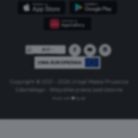
UNIA EUROPEJSKA
Copyright © 2021 - 2026 Urząd Miasta Pruszcza
Gdańskiego - Wszystkie prawa zastrzeżone
Build with
by qb