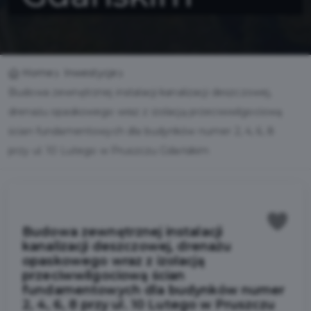
Home
Inwestycje
Budowa zewnętrznej instalacji kanalizacji deszczowej,
drenażu opaskowego wraz z izolacją przeciwwilgociową
ścian fundamentowych dla budynków numer 2, 4, 6, 8
przy ul. 10 Lutego w Pruszczu Gdańskim
Budowa zewnętrznej instalacji
kanalizacji deszczowej, drenażu
opaskowego wraz z izolacją
przeciwwilgociową ścian
fundamentowych dla budynków numer
2, 4, 6, 8 przy ul. 10 Lutego w Pruszczu