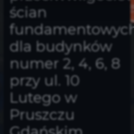
ścian
fundamentowyc
dla budynków
numer 2, 4, 6, 8
przy ul. 10
Lutego w
Pruszczu
Gdańskim