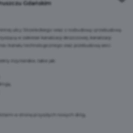
Pruszczu Gdańskim
innej ulicy Strzeleckiego wraz z rozbudową i przebudową
rzyszącą w zakresie kanalizacji deszczowej, kanalizacji
enia i kanału technologicznego oraz przebudową sieci
ty inżynierskie, takie jak:
,
rogą,
otami w stronę przyszłych nowych dróg,