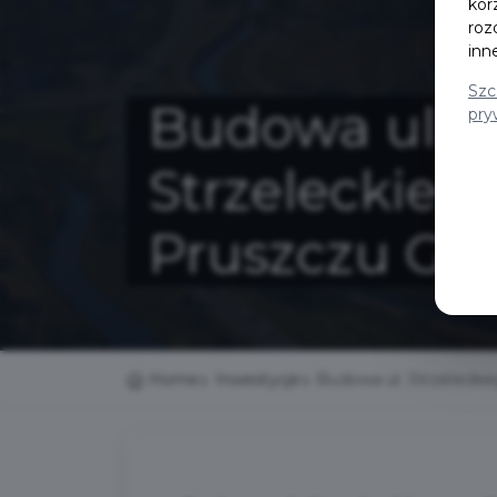
kor
roz
inn
Szc
Budowa ul.
pry
Strzeleckieg
Pruszczu Gd
Home
Inwestycje
Budowa ul. Strzeleck