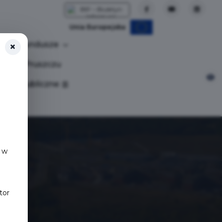
Unia Europejska
Fundusze
×
tuj w Pruszczu
nia publiczne
 w
tor