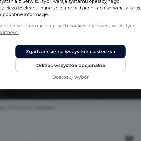
zystania z Serwisu, typ i wersja systemu operacyjnego,
dzielczość ekranu, dane zbierane w dziennikach serwera, a takż
e podobne informacje.
zegółowe informacje o plikach cookies znajdziesz w Polityce
watności
o w
Zgadzam się na wszystkie ciasteczka
Odrzuć wszystkie opcjonalne
ańskim
Dostosuj wybór
iego w Pruszczu Gdańskim