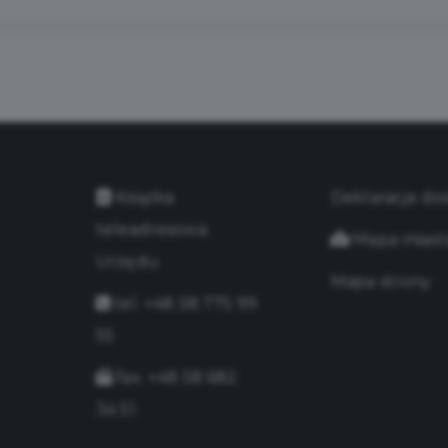
Książka
Deklaracja do
teleadresowa
Mapa miast
Urzędu
Mapa strony
tel. +48 58 775 99
55
fax. +48 58 682
34 51