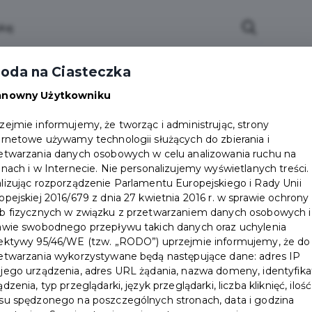
ci
Wydarzenia
O Mieście
Kultura i Sport
oda na Ciasteczka
eczna
Programy
Czyste miasto
Zainwes
anowny Użytkowniku
zu
Mapa Miasta
Załatw sprawę
Zamówie
zejmie informujemy, że tworząc i administrując, strony
ernetowe używamy technologii służących do zbierania i
Ochrona ludności
etwarzania danych osobowych w celu analizowania ruchu na
onach i w Internecie. Nie personalizujemy wyświetlanych treści.
lizując rozporządzenie Parlamentu Europejskiego i Rady Unii
opejskiej 2016/679 z dnia 27 kwietnia 2016 r. w sprawie ochrony
b fizycznych w związku z przetwarzaniem danych osobowych i
awie swobodnego przepływu takich danych oraz uchylenia
ektywy 95/46/WE (tzw. „RODO”) uprzejmie informujemy, że do
etwarzania wykorzystywane będą następujące dane: adres IP
jego urządzenia, adres URL żądania, nazwa domeny, identyfika
ądzenia, typ przeglądarki, język przeglądarki, liczba kliknięć, ilość
su spędzonego na poszczególnych stronach, data i godzina