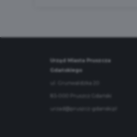
Urząd Miasta Pruszcza
Gdańskiego
ul. Grunwaldzka 20
83-000 Pruszcz Gdański
urzad@pruszcz-gdanski.pl