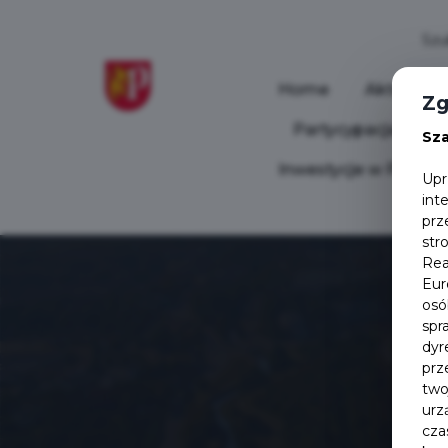
Home
Aktualnoś
Zg
Partycypacja Społ
Sz
Inwestycje w Pruszc
Upr
int
prz
str
Rea
Eur
osó
spr
dyr
prz
two
urz
cza