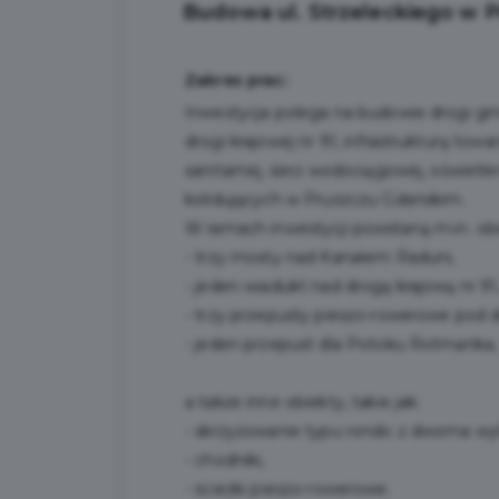
Budowa ul. Strzeleckiego w 
Zakres prac:
Inwestycja polega na budowie drogi gm
drogi krajowej nr 91, infrastrukturą towa
sanitarnej, sieci wodociągowej, oświetl
kolidujących w Pruszczu Gdańskim.
W ramach inwestycji powstaną m.in. obiek
- trzy mosty nad Kanałem Raduni,
- jeden wiadukt nad drogą krajową nr 91
- trzy przepusty pieszo-rowerowe pod d
- jeden przepust dla Potoku Rotmanka,
a także inne obiekty, takie jak:
- skrzyżowanie typu rondo z dwoma wyl
- chodniki,
- ścieżki pieszo-rowerowe.