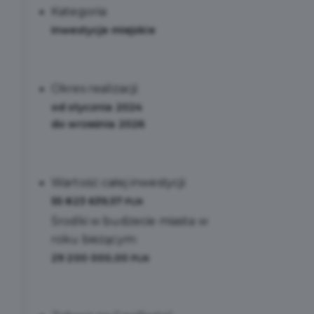
Kategoria:
Inwestycje miejskie
Okres realizacji:
od stycznia 2024
do września 2026
Wartość całej inwestycji:
55 823 639,57
PLN
Środki w budżecie miasta w
roku bieżącym:
29 200 000,00
PLN