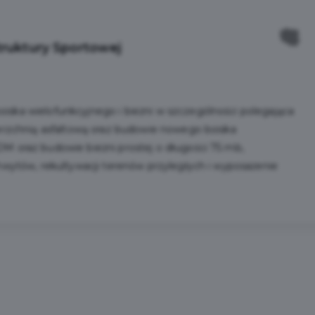
truktury Sportowej
iska wielofunkcyjnego i bieżni w szczególności polegająca
ierzchnią asfaltową oraz budowie nowego boiska
M oraz budowie bieżni prostej o długości 75 mb,
chwytów, rekultywacji terenów przyległych i wyposażenie