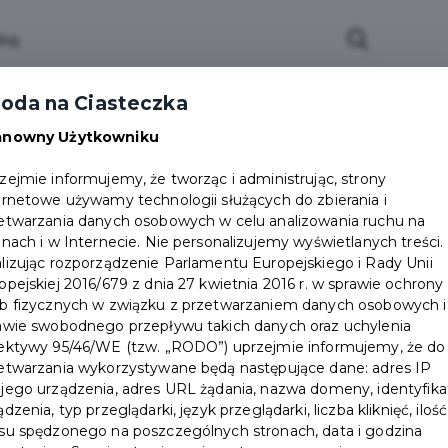
ci
Wydarzenia
O Mieście
Kultura i Sport
oda na Ciasteczka
eczna
Programy
Czyste miasto
Zainwes
anowny Użytkowniku
zu
Mapa Miasta
Załatw sprawę
Zamówie
zejmie informujemy, że tworząc i administrując, strony
ernetowe używamy technologii służących do zbierania i
Ochrona ludności
etwarzania danych osobowych w celu analizowania ruchu na
onach i w Internecie. Nie personalizujemy wyświetlanych treści.
lizując rozporządzenie Parlamentu Europejskiego i Rady Unii
opejskiej 2016/679 z dnia 27 kwietnia 2016 r. w sprawie ochrony
b fizycznych w związku z przetwarzaniem danych osobowych i
awie swobodnego przepływu takich danych oraz uchylenia
ektywy 95/46/WE (tzw. „RODO”) uprzejmie informujemy, że do
etwarzania wykorzystywane będą następujące dane: adres IP
jego urządzenia, adres URL żądania, nazwa domeny, identyfika
ądzenia, typ przeglądarki, język przeglądarki, liczba kliknięć, ilość
su spędzonego na poszczególnych stronach, data i godzina