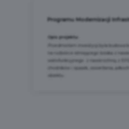
Programu Modernizacji Infras
Opis projektu:
Przedmiotem inwestycji była budowa bo
na rozbiórce istniejącego boiska z naw
wielofunkcyjnego z nawierzchnią z EPD
chodników i opasek, oświetlenia, piłko
obiektu.