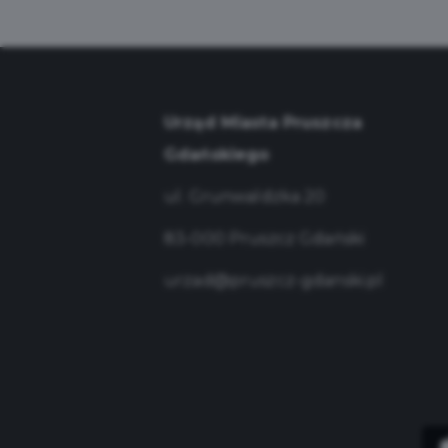
Urząd Miasta Pruszcza
Gdańskiego
ul. Grunwaldzka 20
83-000 Pruszcz Gdański
urzad@pruszcz-gdanski.pl