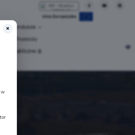
Unia Europejska
Fundusze
×
tuj w Pruszczu
nia publiczne
 w
tor