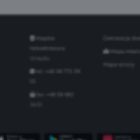
Książka
Deklaracja do
teleadresowa
Mapa miast
Urzędu
Mapa strony
tel. +48 58 775 99
55
fax. +48 58 682
34 51