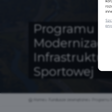
kor
roz
inn
Szc
Programu
pry
Modernizacji
Infrastruktur
Sportowej
Home
Fundusze zewnętrzne
Programu M