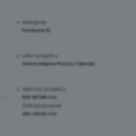
Kategoria:
Fundusze PL
Lider projektu
Gmina Miejska Pruszcz Gdański
Wartość projektu:
528 907,88
PLN
Dofinansowanie:
264 453,94
PLN