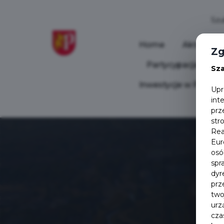
Home
Aktualnoś
Zg
Partycypacja Społ
Sz
Inwestycje w Pruszc
Upr
int
prz
str
Rea
Eur
osó
spr
dyr
prz
two
urz
cza