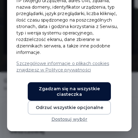
IP twojego urządzenia, adres URL żądania,
systemu
nazwa domeny, identyfikator urządzenia, typ
przeglądarki, język przeglądarki, liczba kliknięć,
ilość czasu spędzonego na poszczególnych
kanalizacji
stronach, data i godzina korzystania z Serwisu,
typ i wersja systemu operacyjnego,
deszczowej
rozdzielczość ekranu, dane zbierane w
dziennikach serwera, a także inne podobne
informacje.
Szczegółowe informacje o plikach cookies
znajdziesz w Polityce prywatności
Home
Inwestycje
Zgadzam się na wszystkie
Monitoring systemu kanalizacji deszczowej
ciasteczka
Odrzuć wszystkie opcjonalne
Dostosuj wybór
Monitoring systemu kanalizacji
deszczowej