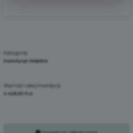
Kategoria:
Inwestycje miejskie
Wartość całej inwestycji:
4 428,00
PLN
Inwestycja zakończona