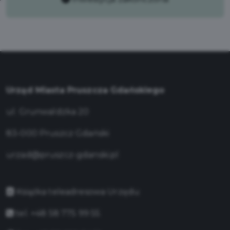
Urząd Miasta Pruszcza Gdańskiego
ul. Grunwaldzka 20
83-000 Pruszcz Gdański
urzad@pruszcz-gdanski.pl
Książka teleadresowa Urzędu
tel. +48 58 775 99 55