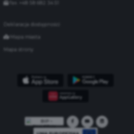
fax. +48 58 682 34 51
Deklaracja dostępności
Mapa miasta
Mapa strony
UNIA EUROPEJSKA