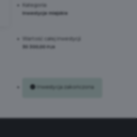
Kategoria:
Inwestycje miejskie
Wartość całej inwestycji:
30 300,00
PLN
Inwestycja zakończona