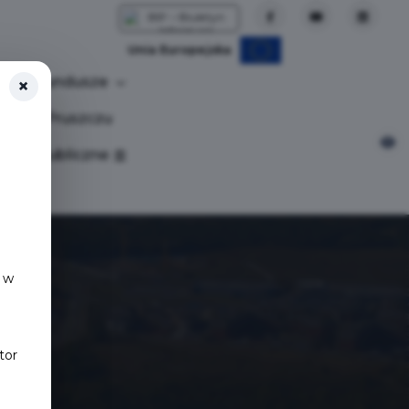
Unia Europejska
Fundusze
×
tuj w Pruszczu
nia publiczne
 w
tor