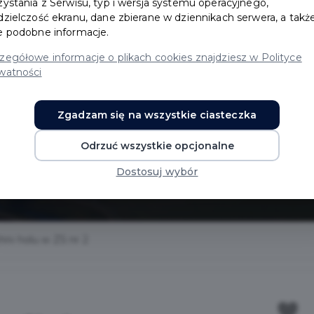
zystania z Serwisu, typ i wersja systemu operacyjnego,
dzielczość ekranu, dane zbierane w dziennikach serwera, a takż
e podobne informacje.
zegółowe informacje o plikach cookies znajdziesz w Polityce
a
watności
holu w ZS
Zgadzam się na wszystkie ciasteczka
Odrzuć wszystkie opcjonalne
Dostosuj wybór
ni holu w ZS nr 2