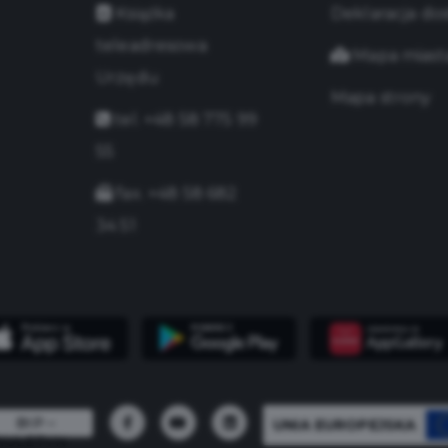
Książka
Deklaracja do
teleadresowa
Mapa miast
Urzędu
Mapa strony
tel. +48 58 775 99
55
fax. +48 58 682
34 51
UNIA EUROPEJSKA