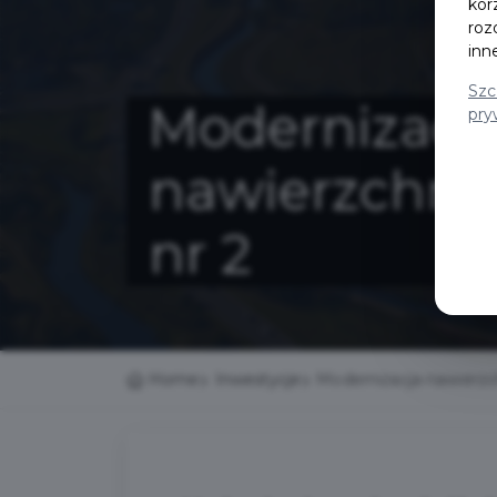
kor
roz
inn
Szc
Modernizacj
pry
nawierzchni 
nr 2
Home
Inwestycje
Modernizacja nawierzch