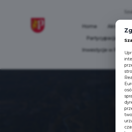
Home
Aktualnoś
Zg
Partycypacja Społ
Sz
Inwestycje w Pruszc
Upr
int
prz
str
Rea
Eur
osó
spr
dyr
prz
two
urz
cza