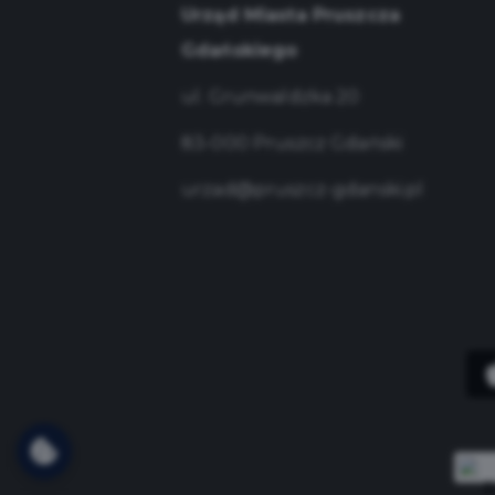
Urząd Miasta Pruszcza
Gdańskiego
ul. Grunwaldzka 20
83-000 Pruszcz Gdański
urzad@pruszcz-gdanski.pl