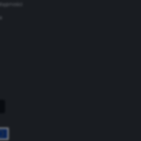
stępności
a