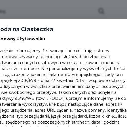
ci
Wydarzenia
O Mieście
Kultura i Sport
oda na Ciasteczka
eczna
Programy
Czyste miasto
Zainwes
anowny Użytkowniku
zu
Mapa Miasta
Załatw sprawę
Zamówie
zejmie informujemy, że tworząc i administrując, strony
ernetowe używamy technologii służących do zbierania i
Ochrona ludności
etwarzania danych osobowych w celu analizowania ruchu na
onach i w Internecie. Nie personalizujemy wyświetlanych treści.
lizując rozporządzenie Parlamentu Europejskiego i Rady Unii
opejskiej 2016/679 z dnia 27 kwietnia 2016 r. w sprawie ochrony
b fizycznych w związku z przetwarzaniem danych osobowych i
awie swobodnego przepływu takich danych oraz uchylenia
ektywy 95/46/WE (tzw. „RODO”) uprzejmie informujemy, że do
etwarzania wykorzystywane będą następujące dane: adres IP
jego urządzenia, adres URL żądania, nazwa domeny, identyfika
ądzenia, typ przeglądarki, język przeglądarki, liczba kliknięć, ilość
su spędzonego na poszczególnych stronach, data i godzina