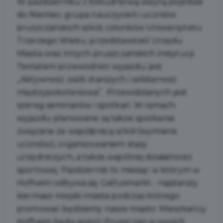
W październiku z kilkudniową wizytą pojedzie
do Niemiec grupa nauczycieli i uczniów
pruszczańskich szkół, członków Uniwersytetu
Trzeciego Wieku, przedstawicieli Urzędu
Miasta oraz innych pruszczańskich instytucji.
Tematem przewodnim wyjazdu jest
„Aktywność osób starszych i solidarność
międzypokoleniowa”. Przewidzianych jest
szereg seminariów i spotkań. W ramach
wyjazdu planowane są także spotkania
związane ze współpracą szkół (wymiana
uczniów), organizowaniem staży
urzędniczych, a także wspólnej działalności
sportowej. Październik to miesiąc w którym w
Hofheim odbywa się Gallusmarkt - najstarszy
kiermasz miejski miasta podczas którego
promować będziemy nasze miasto. Mieszkańcy
Hofheim będą gościć Pruszczan w swoich