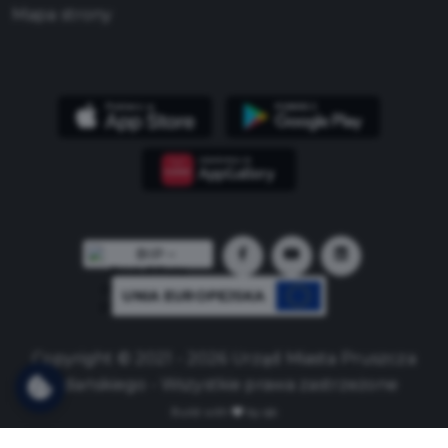
Mapa strony
UNIA EUROPEJSKA
Copyright © 2021 - 2026 Urząd Miasta Pruszcza
Gdańskiego - Wszystkie prawa zastrzeżone
Build with
by qb