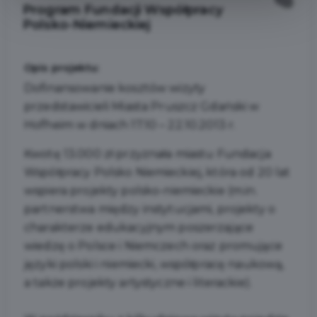
Program Fundacji Współpracy
Polsko-Niemieckiej
Opis projektu:
Dofinansowanie kosztów wizyty
przedstawicieli Miasta Pruszcz Gdański w
Hofheim w dniach 17.10 – 22.10.2013 r.
Kwotę 13.000 zł przyznała miastu Fundacja
Współpracy Polsko Niemieckiej, która od 20 lat
wspiera projekty polsko-niemieckie (m.in.
partnerstwa między instytucjami, projekty o
charakterze edukacyjnym poszerzające
wiedzę o Polsce i Niemczech oraz promujące
języki polski i niemiecki, współpracę naukową,
a także projekty artystyczne i literackie).