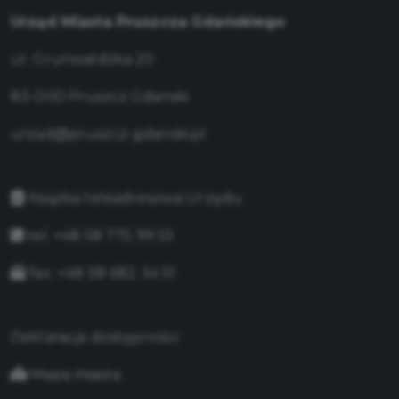
Urząd Miasta Pruszcza Gdańskiego
ul. Grunwaldzka 20
83-000 Pruszcz Gdański
urzad@pruszcz-gdanski.pl
Książka teleadresowa Urzędu
tel. +48 58 775 99 55
fax. +48 58 682 34 51
Deklaracja dostępności
Mapa miasta