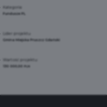
Kategoria:
Fundusze PL
Lider projektu
Gmina Miejska Pruszcz Gdański
Wartość projektu:
130 000,00
PLN