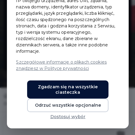
IP twojego urządzenia, adres URL żądania,
Fundacji
nazwa domeny, identyfikator urządzenia, typ
przeglądarki, język przeglądarki, liczba kliknięć,
ilość czasu spędzonego na poszczególnych
Współpracy
stronach, data i godzina korzystania z Serwisu,
typ i wersja systemu operacyjnego,
Polsko-
rozdzielczość ekranu, dane zbierane w
dziennikach serwera, a także inne podobne
informacje.
Niemieckiej
Szczegółowe informacje o plikach cookies
znajdziesz w Polityce prywatności
Zgadzam się na wszystkie
ciasteczka
Home
Fundusze zewnętrzne
Program Fundacji Współpracy Polsko-Niemieckiej
Odrzuć wszystkie opcjonalne
Dostosuj wybór