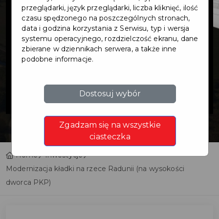
kładki na rzece
przeglądarki, język przeglądarki, liczba kliknięć, ilość
czasu spędzonego na poszczególnych stronach,
data i godzina korzystania z Serwisu, typ i wersja
Radunii (na
systemu operacyjnego, rozdzielczość ekranu, dane
zbierane w dziennikach serwera, a także inne
podobne informacje.
wysokości
dworca PKP)
Dostosuj wybór
Zgadzam się na wszystkie
ciasteczka
Home
Inwestycje
Modernizacja kładki na rzece Radunii (na wysokości
dworca PKP)