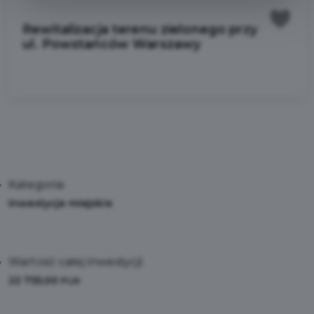
Rewitalizacja terenu zielonego przy
ul. Powstańców Warszawy
Kategoria:
Inwestycje miejskie
Wartość całej inwestycji:
22 755,00
PLN