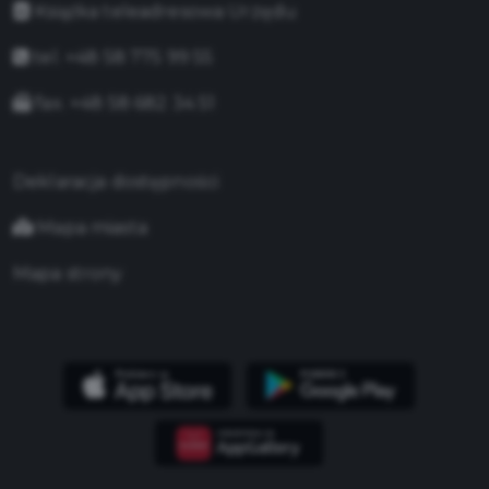
Książka teleadresowa Urzędu
tel. +48 58 775 99 55
fax. +48 58 682 34 51
Deklaracja dostępności
Mapa miasta
Mapa strony