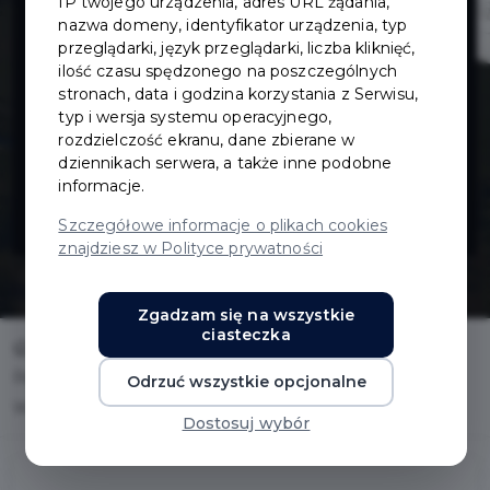
IP twojego urządzenia, adres URL żądania,
terenu
nazwa domeny, identyfikator urządzenia, typ
przeglądarki, język przeglądarki, liczba kliknięć,
ilość czasu spędzonego na poszczególnych
zielonego przy
stronach, data i godzina korzystania z Serwisu,
typ i wersja systemu operacyjnego,
ul. Powstańców
rozdzielczość ekranu, dane zbierane w
dziennikach serwera, a także inne podobne
informacje.
Warszawy
Szczegółowe informacje o plikach cookies
znajdziesz w Polityce prywatności
Zgadzam się na wszystkie
ciasteczka
Home
Inwestycje
Rewitalizacja terenu zielonego przy ul. Powstańców
Odrzuć wszystkie opcjonalne
Warszawy
Dostosuj wybór