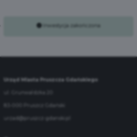
Inwestycja zakończona
Urząd Miasta Pruszcza Gdańskiego
ul. Grunwaldzka 20
83-000 Pruszcz Gdański
urzad@pruszcz-gdanski.pl