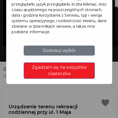
terenu rekreacji
przeglądarki, język przeglądarki, liczba kliknięć, ilość
czasu spędzonego na poszczególnych stronach,
data i godzina korzystania z Serwisu, typ i wersja
codziennej przy
systemu operacyjnego, rozdzielczość ekranu, dane
zbierane w dziennikach serwera, a także inne
podobne informacje.
ul. 1 Maja
Dostosuj wybór
Zgadzam się na wszystkie
Home
Inwestycje
ciasteczka
Urządzenie terenu rekreacji codziennej przy ul. 1 Maja
Urządzenie terenu rekreacji
codziennej przy ul. 1 Maja