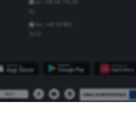
tel. +48 58 775 99
55
fax. +48 58 682
34 51
UNIA EUROPEJSKA
 - 2026 Urząd Miasta Pruszcza Gdańskiego - Wszystkie 
Build with
by qb