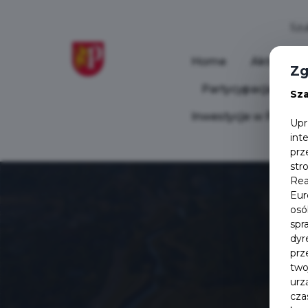
Home
Aktualnoś
Zg
Partycypacja Społ
Sz
Inwestycje w Pruszc
Upr
int
prz
str
Rea
Eur
osó
spr
dyr
prz
two
urz
cza