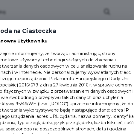
ci
Wydarzenia
O Mieście
Kultura i Sport
oda na Ciasteczka
eczna
Programy
Czyste miasto
Zainwes
anowny Użytkowniku
zu
Mapa Miasta
Załatw sprawę
Zamówie
zejmie informujemy, że tworząc i administrując, strony
ernetowe używamy technologii służących do zbierania i
Ochrona ludności
etwarzania danych osobowych w celu analizowania ruchu na
onach i w Internecie. Nie personalizujemy wyświetlanych treści.
lizując rozporządzenie Parlamentu Europejskiego i Rady Unii
opejskiej 2016/679 z dnia 27 kwietnia 2016 r. w sprawie ochrony
b fizycznych w związku z przetwarzaniem danych osobowych i
awie swobodnego przepływu takich danych oraz uchylenia
ektywy 95/46/WE (tzw. „RODO”) uprzejmie informujemy, że do
etwarzania wykorzystywane będą następujące dane: adres IP
jego urządzenia, adres URL żądania, nazwa domeny, identyfika
ądzenia, typ przeglądarki, język przeglądarki, liczba kliknięć, ilość
su spędzonego na poszczególnych stronach, data i godzina