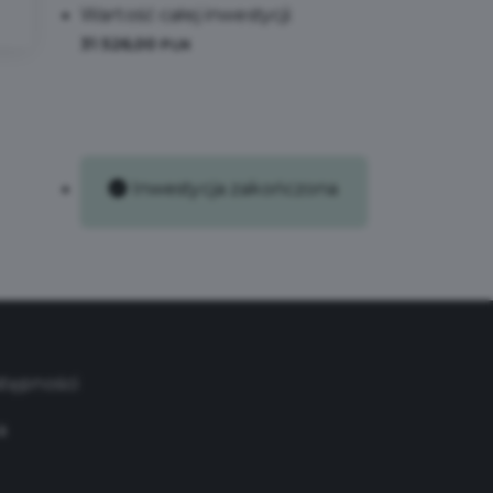
Wartość całej inwestycji:
31 526,00
PLN
Inwestycja zakończona
stępności
a