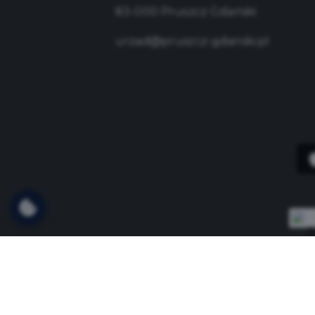
83-000 Pruszcz Gdański
urzad@pruszcz-gdanski.pl
Copyright © 2021