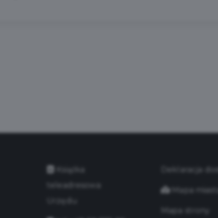
Książka
Deklaracja do
teleadresowa
Mapa miast
Urzędu
Mapa strony