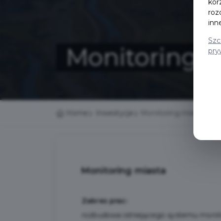
kor
roz
inn
Szc
Monitoring m
pry
Home
Inwestycje
Monitoring miasta
Monitoring miasta
Zakres prac:
rozbudowa istniejącego systemu monit