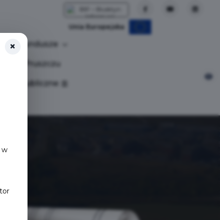
Unia Europejska
Fundusze
×
tuj w Pruszczu
nia publiczne
 w
tor