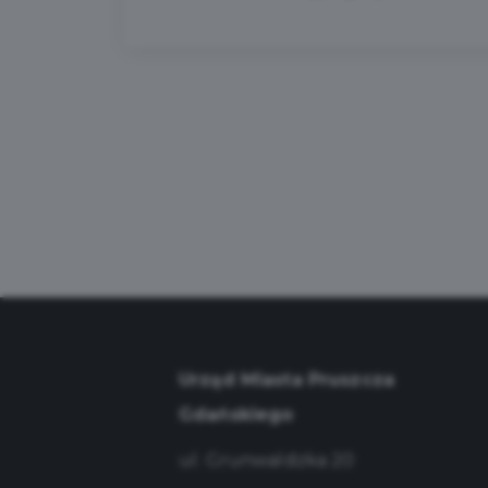
Urząd Miasta Pruszcza
Gdańskiego
ul. Grunwaldzka 20