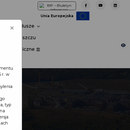
Unia Europejska
×
Fundusze
tuj w Pruszczu
nia publiczne
e
lamentu
 r. w
ylenia
ego
a, typ
 na
ersja
kach