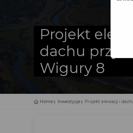
Projekt elewa
dachu przy ul
Wigury 8
Home
Inwestycje
Projekt elewacji i dachu