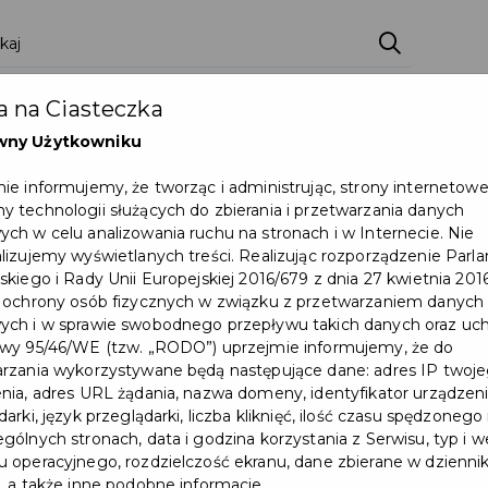
ci
Wydarzenia
O Mieście
Kultura i Sport
 na Ciasteczka
eczna
Programy
Czyste miasto
Zainwes
wny Użytkowniku
zu
Mapa Miasta
Załatw sprawę
Zamówie
ie informujemy, że tworząc i administrując, strony internetow
 technologii służących do zbierania i przetwarzania danych
Ochrona ludności
ch w celu analizowania ruchu na stronach i w Internecie. Nie
lizujemy wyświetlanych treści. Realizując rozporządzenie Par
skiego i Rady Unii Europejskiej 2016/679 z dnia 27 kwietnia 2016
 ochrony osób fizycznych w związku z przetwarzaniem danych
ch i w sprawie swobodnego przepływu takich danych oraz uch
wy 95/46/WE (tzw. „RODO”) uprzejmie informujemy, że do
rzania wykorzystywane będą następujące dane: adres IP twoj
nia, adres URL żądania, nazwa domeny, identyfikator urządzeni
arki, język przeglądarki, liczba kliknięć, ilość czasu spędzonego
gólnych stronach, data i godzina korzystania z Serwisu, typ i w
 operacyjnego, rozdzielczość ekranu, dane zbierane w dzienni
, a także inne podobne informacje.