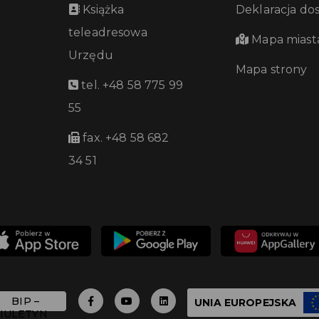
Książka
Deklaracja do
teleadresowa
Mapa miast
Urzędu
Mapa strony
tel. +48 58 775 99
55
fax. +48 58 682
34 51
UNIA EUROPEJSKA