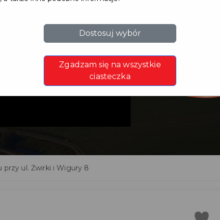
Dostosuj wybór
cji i
Zgadzam się na wszystkie
. Żwirki i
ciasteczka
 przy ul. Żwirki i Wigury 8