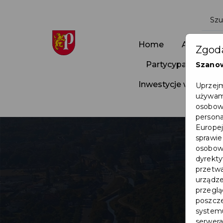
Home
Aktualnoś
Zgoda
Partycypacja Społ
Szano
Inwestycje w Pruszc
Uprzejm
używamy
osobowy
persona
Europej
sprawie
osobowy
dyrekty
przetwa
urządze
przegląd
poszcze
systemu
serwera