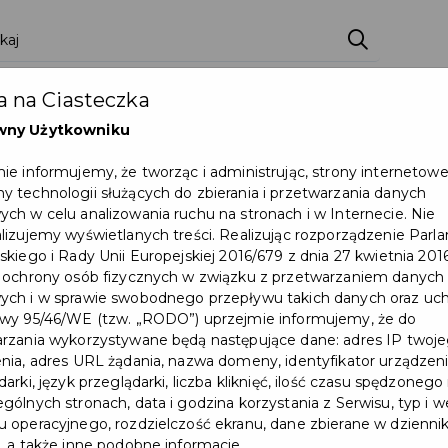
ci
Wydarzenia
O Mieście
Kultura i Sport
 na Ciasteczka
eczna
Programy
Czyste miasto
Zainwes
wny Użytkowniku
zu
Mapa Miasta
Załatw sprawę
Zamówie
ie informujemy, że tworząc i administrując, strony internetow
 technologii służących do zbierania i przetwarzania danych
Ochrona ludności
ch w celu analizowania ruchu na stronach i w Internecie. Nie
lizujemy wyświetlanych treści. Realizując rozporządzenie Par
skiego i Rady Unii Europejskiej 2016/679 z dnia 27 kwietnia 2016
 ochrony osób fizycznych w związku z przetwarzaniem danych
ch i w sprawie swobodnego przepływu takich danych oraz uch
wy 95/46/WE (tzw. „RODO”) uprzejmie informujemy, że do
rzania wykorzystywane będą następujące dane: adres IP twoj
nia, adres URL żądania, nazwa domeny, identyfikator urządzeni
arki, język przeglądarki, liczba kliknięć, ilość czasu spędzonego
gólnych stronach, data i godzina korzystania z Serwisu, typ i w
 operacyjnego, rozdzielczość ekranu, dane zbierane w dzienni
, a także inne podobne informacje.