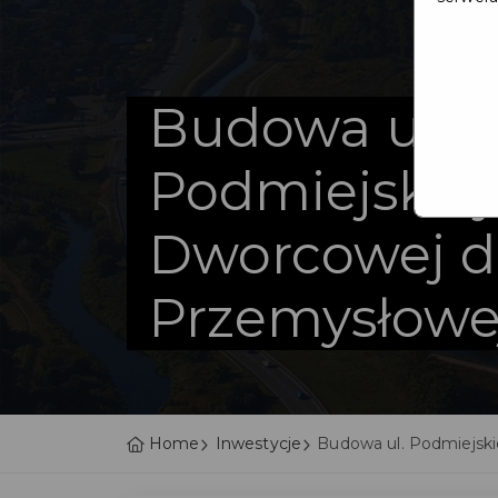
Budowa ul.
Podmiejskiej 
Dworcowej do
Przemysłowe
Home
Inwestycje
Budowa ul. Podmiejski