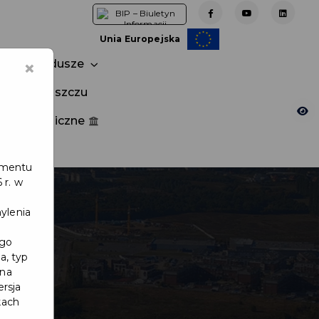
Unia Europejska
×
Fundusze
tuj w Pruszczu
nia publiczne
e
lamentu
 r. w
ylenia
ego
a, typ
 na
ersja
kach