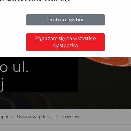
Dostosuj wybór
Zgadzam się na wszystkie
od ul.
ciasteczka
 ul.
j
ej od ul. Dworcowej do ul. Przemysłowej