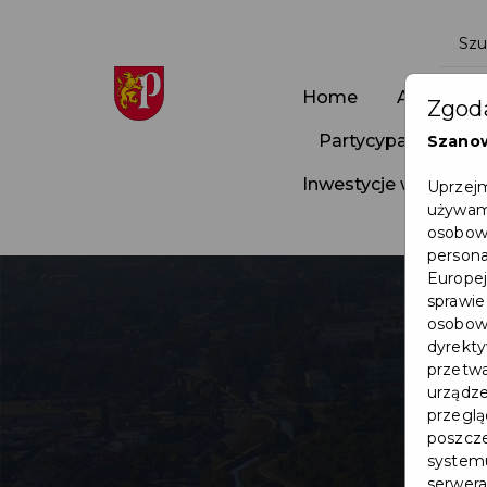
Home
Aktualnoś
Zgoda
Partycypacja Społ
Szano
Inwestycje w Pruszc
Uprzejm
używamy
osobowy
persona
Europej
sprawie
osobowy
dyrekty
przetwa
urządze
przegląd
poszcze
systemu
serwera