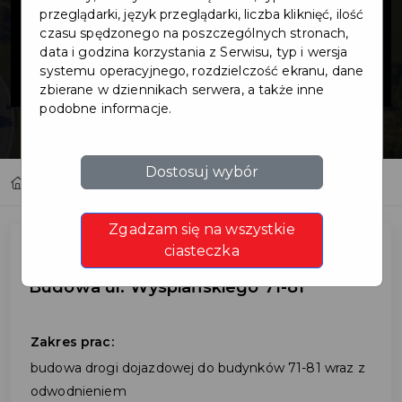
Wyspiańskiego
przeglądarki, język przeglądarki, liczba kliknięć, ilość
czasu spędzonego na poszczególnych stronach,
data i godzina korzystania z Serwisu, typ i wersja
71-81
systemu operacyjnego, rozdzielczość ekranu, dane
zbierane w dziennikach serwera, a także inne
podobne informacje.
Dostosuj wybór
Home
Inwestycje
Budowa ul. Wyspiańskiego 71-81
Zgadzam się na wszystkie
ciasteczka
Budowa ul. Wyspiańskiego 71-81
Zakres prac:
budowa drogi dojazdowej do budynków 71-81 wraz z
odwodnieniem