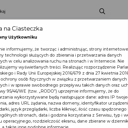
ci
Wydarzenia
O Mieście
Kultura i Sport
 na Ciasteczka
eczna
Programy
Czyste miasto
Zainwes
wny Użytkowniku
zu
Mapa Miasta
Załatw sprawę
Zamówie
ie informujemy, że tworząc i administrując, strony internetow
 technologii służących do zbierania i przetwarzania danych
Ochrona ludności
ch w celu analizowania ruchu na stronach i w Internecie. Nie
lizujemy wyświetlanych treści. Realizując rozporządzenie Par
skiego i Rady Unii Europejskiej 2016/679 z dnia 27 kwietnia 2016
 ochrony osób fizycznych w związku z przetwarzaniem danych
ch i w sprawie swobodnego przepływu takich danych oraz uch
wy 95/46/WE (tzw. „RODO”) uprzejmie informujemy, że do
rzania wykorzystywane będą następujące dane: adres IP twoj
nia, adres URL żądania, nazwa domeny, identyfikator urządzeni
arki, język przeglądarki, liczba kliknięć, ilość czasu spędzonego
gólnych stronach, data i godzina korzystania z Serwisu, typ i w
 operacyjnego, rozdzielczość ekranu, dane zbierane w dzienni
, a także inne podobne informacje.