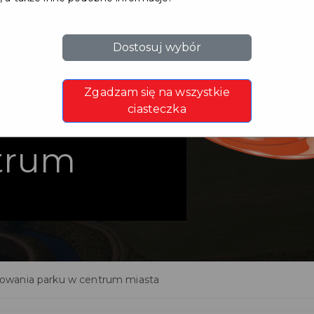
Dostosuj wybór
Zgadzam się na wszystkie
wania
ciasteczka
trum
owania parku w centrum miasta