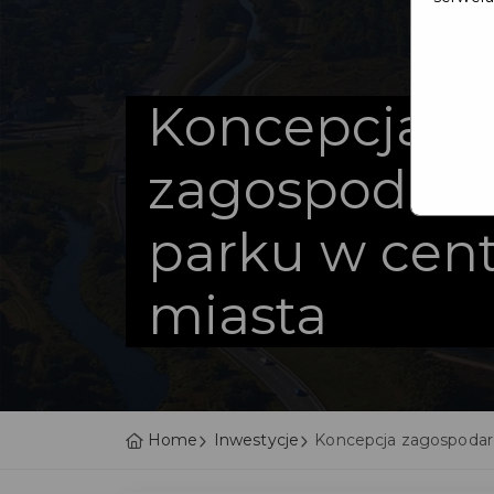
Koncepcja
zagospodaro
parku w cen
miasta
Home
Inwestycje
Koncepcja zagospodar