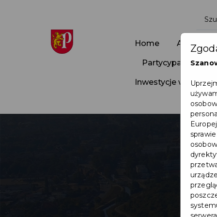
Home
Aktualnoś
Zgoda
Partycypacja Społ
Szano
Inwestycje w Pruszc
Uprzejm
używamy
osobowy
persona
Europej
sprawie
osobowy
dyrekty
przetwa
urządze
przegląd
poszcze
systemu
serwera