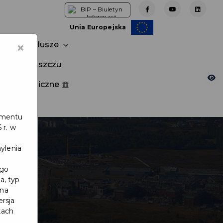
Unia Europejska
×
Fundusze
tuj w Pruszczu
nia publiczne
e
lamentu
 r. w
ylenia
ego
a, typ
 na
ersja
kach