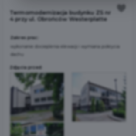
Termomodernizacja budynku ZS nr
4 przy ul. Obrońców Westerplatte
Zakres prac:
wykonanie docieplenia elewacji i wymiana pokrycia
dachu
Zdjęcia przed: