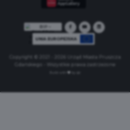
UNIA EUROPEJSKA
Copyright © 2021 - 2026 Urząd Miasta Pruszcza
Gdańskiego - Wszystkie prawa zastrzeżone
Build with
by qb