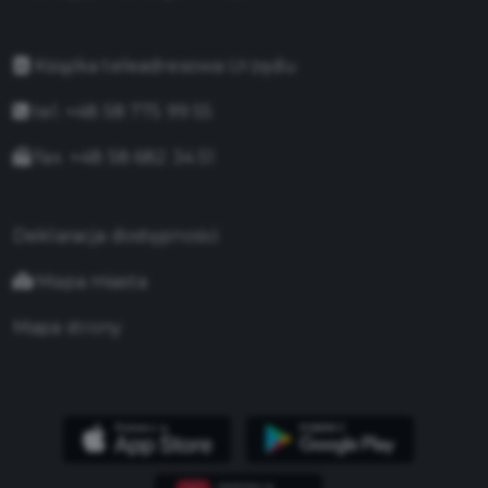
Książka teleadresowa Urzędu
tel. +48 58 775 99 55
fax. +48 58 682 34 51
Deklaracja dostępności
Mapa miasta
Mapa strony