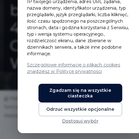
IP twojego urządzenia, adres URL żądania,
budynku ZS nr
nazwa domeny, identyfikator urządzenia, typ
przeglądarki, język przeglądarki, liczba kliknięć,
ilość czasu spędzonego na poszczególnych
4 przy ul.
stronach, data i godzina korzystania z Serwisu,
typ i wersja systemu operacyjnego,
Obrońców
rozdzielczość ekranu, dane zbierane w
dziennikach serwera, a także inne podobne
informacje.
Westerplatte
Szczegółowe informacje o plikach cookies
znajdziesz w Polityce prywatności
Zgadzam się na wszystkie
ciasteczka
Home
Inwestycje
Termomodernizacja budynku ZS nr 4 przy ul. Obrońców
Odrzuć wszystkie opcjonalne
Westerplatte
Dostosuj wybór