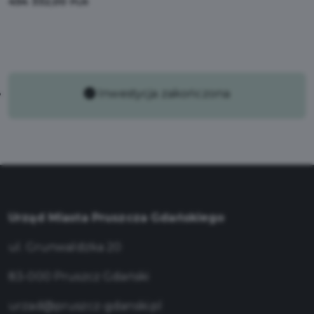
454 332,00
PLN
Inwestycja zakończona
Urząd Miasta Pruszcza Gdańskiego
ul. Grunwaldzka 20
83-000 Pruszcz Gdański
urzad@pruszcz-gdanski.pl