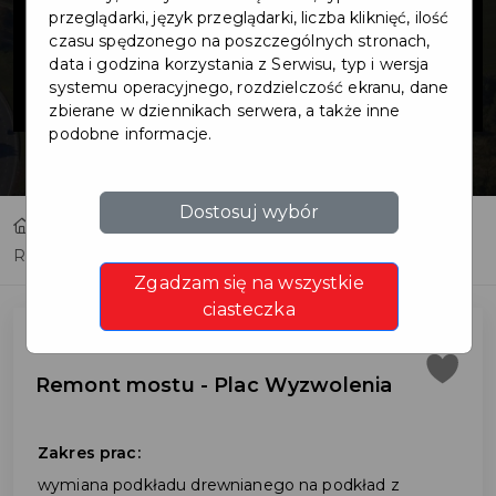
- Plac
przeglądarki, język przeglądarki, liczba kliknięć, ilość
czasu spędzonego na poszczególnych stronach,
data i godzina korzystania z Serwisu, typ i wersja
Wyzwolenia
systemu operacyjnego, rozdzielczość ekranu, dane
zbierane w dziennikach serwera, a także inne
podobne informacje.
Dostosuj wybór
Home
Inwestycje
Remont mostu - Plac Wyzwolenia
Zgadzam się na wszystkie
ciasteczka
Remont mostu - Plac Wyzwolenia
Zakres prac:
wymiana podkładu drewnianego na podkład z