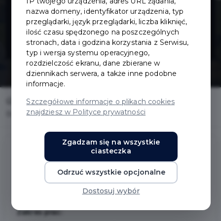
IP twojego urządzenia, adres URL żądania,
chodnika przy
nazwa domeny, identyfikator urządzenia, typ
przeglądarki, język przeglądarki, liczba kliknięć,
ilość czasu spędzonego na poszczególnych
ul. Dworcowej
stronach, data i godzina korzystania z Serwisu,
typ i wersja systemu operacyjnego,
rozdzielczość ekranu, dane zbierane w
dziennikach serwera, a także inne podobne
informacje.
Home
Inwestycje
Szczegółowe informacje o plikach cookies
znajdziesz w Polityce prywatności
Budowa chodnika przy ul. Dworcowej
Zgadzam się na wszystkie
ciasteczka
Budowa chodnika przy ul.
Odrzuć wszystkie opcjonalne
Dworcowej
Dostosuj wybór
Zakres prac: