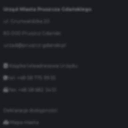
Urząd Miasta Pruszcza Gdańskiego
ul. Grunwaldzka 20
83-000 Pruszcz Gdański
urzad@pruszcz-gdanski.pl
Książka teleadresowa Urzędu
tel. +48 58 775 99 55
fax. +48 58 682 34 51
Deklaracja dostępności
Mapa miasta