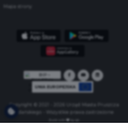
Mapa strony
UNIA EUROPEJSKA
Copyright © 2021 - 2026 Urząd Miasta Pruszcza
Gdańskiego - Wszystkie prawa zastrzeżone
Build with
by qb