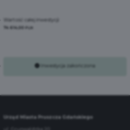
Wartość całej inwestycji:
74 614,00
PLN
Inwestycja zakończona
Urząd Miasta Pruszcza Gdańskiego
ul. Grunwaldzka 20