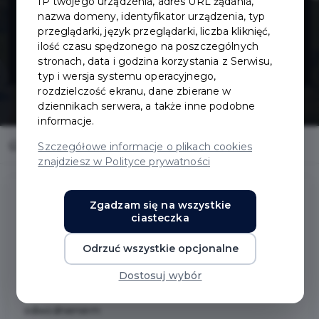
IP twojego urządzenia, adres URL żądania,
Wyspiańskiego
nazwa domeny, identyfikator urządzenia, typ
przeglądarki, język przeglądarki, liczba kliknięć,
ilość czasu spędzonego na poszczególnych
68-78
stronach, data i godzina korzystania z Serwisu,
typ i wersja systemu operacyjnego,
rozdzielczość ekranu, dane zbierane w
dziennikach serwera, a także inne podobne
informacje.
Home
Inwestycje
Budowa ul. Wyspiańskiego 68-78
Szczegółowe informacje o plikach cookies
znajdziesz w Polityce prywatności
Zgadzam się na wszystkie
ciasteczka
Budowa ul. Wyspiańskiego 68-78
Odrzuć wszystkie opcjonalne
Zakres prac:
Dostosuj wybór
budowa drogi dojazdowej do budynków 68-78 wraz z
odwodnieniem