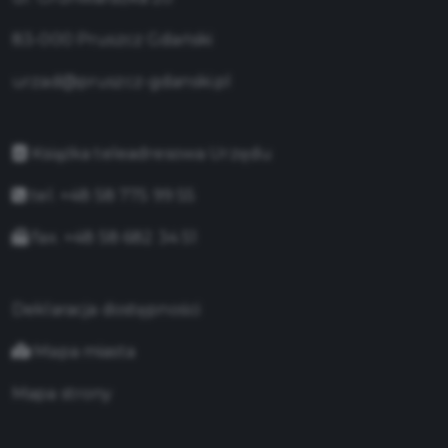
83-000 Pruszcz Gdański
urzad@pruszcz-gdanski.pl
Książka teleadresowa Urzędu
tel. +48 58 775 99 55
fax. +48 58 682 34 51
Deklaracja dostępności
Mapa miasta
Mapa strony