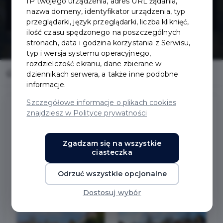
IP twojego urządzenia, adres URL żądania,
Sportowej
nazwa domeny, identyfikator urządzenia, typ
przeglądarki, język przeglądarki, liczba kliknięć,
ilość czasu spędzonego na poszczególnych
stronach, data i godzina korzystania z Serwisu,
typ i wersja systemu operacyjnego,
rozdzielczość ekranu, dane zbierane w
Home
Inwestycje
Budowa ul. Sportowej
dziennikach serwera, a także inne podobne
informacje.
Szczegółowe informacje o plikach cookies
znajdziesz w Polityce prywatności
Budowa ul. Sportowej
Zgadzam się na wszystkie
ciasteczka
Zakres prac:
Odrzuć wszystkie opcjonalne
przebudowa nawierzchni i kanalizacji
Dostosuj wybór
Zdjęcia przed: