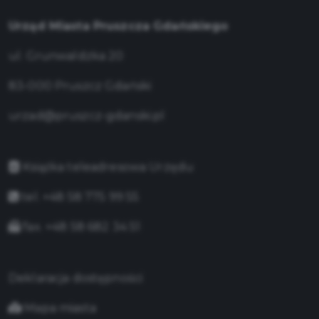
Urząd Miasta Pruszcza Gdańskiego
ul. Grunwaldzka 20
83-000 Pruszcz Gdański
urzad@pruszcz-gdanski.pl
Książka teleadresowa Urzędu
tel. +48 58 775 99 55
fax. +48 58 682 34 51
Deklaracja dostępności
Mapa miasta