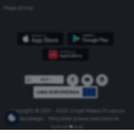
Mapa strony
UNIA EUROPEJSKA
Copyright © 2021 - 2026 Urząd Miasta Pruszcza
Gdańskiego - Wszystkie prawa zastrzeżone
Build with
by qb