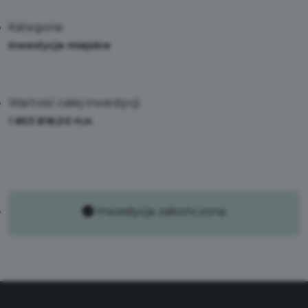
Kategoria:
Inwestycje miejskie
Wartość całej inwestycji:
1 853 818,00
PLN
Inwestycja zakończona